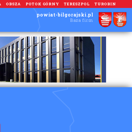
A
OBSZA
POTOK GÓRNY
TERESZPOL
TUROBIN
powiat-bilgorajski.pl
Baza firm