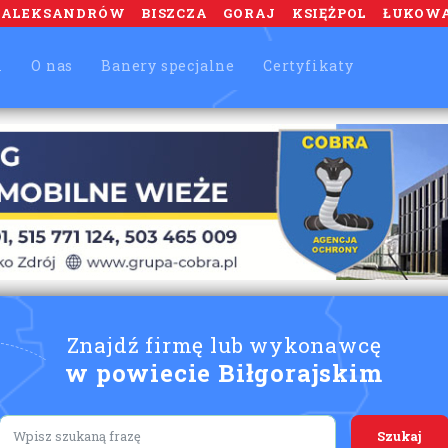
ALEKSANDRÓW
BISZCZA
GORAJ
KSIĘŻPOL
ŁUKOW
m
O nas
Banery specjalne
Certyfikaty
Znajdź firmę lub wykonawcę
w powiecie Biłgorajskim
Lorem ipsum