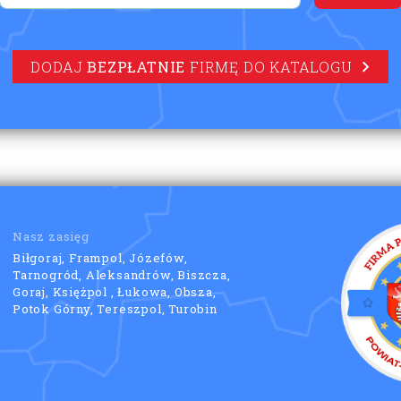
DODAJ
BEZPŁATNIE
FIRMĘ DO KATALOGU
Nasz zasięg
Biłgoraj, Frampol, Józefów,
Tarnogród, Aleksandrów, Biszcza,
Goraj, Księżpol , Łukowa, Obsza,
Potok Górny, Tereszpol, Turobin