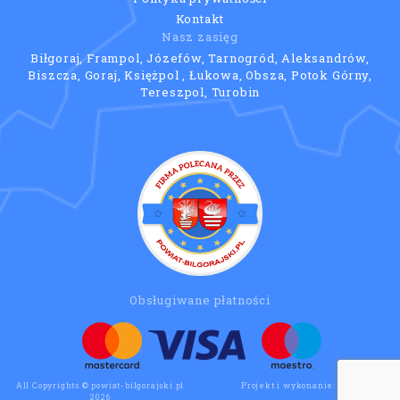
Kontakt
Nasz zasięg
Biłgoraj, Frampol, Józefów, Tarnogród, Aleksandrów,
Biszcza, Goraj, Księżpol , Łukowa, Obsza, Potok Górny,
Tereszpol, Turobin
Obsługiwane płatności
All Copyrights © powiat-bilgorajski.pl
Projekt i wykonanie:
Wee Click
2026