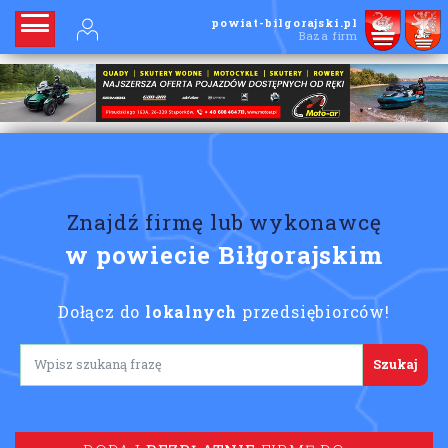
powiat-bilgorajski.pl
Baza firm
Znajdź firmę lub wykonawcę
w powiecie Biłgorajskim
Dołącz do
lokalnych
przedsiębiorców!
Lorem ipsum