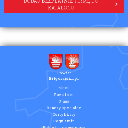
DODAJ
BEZPŁATNIE
FIRMĘ DO
KATALOGU
Powiat
Biłgorajski.pl
Menu
Baza firm
O nas
Banery specjalne
Certyfikaty
Regulamin
Polityka prywatności