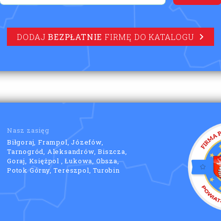
DODAJ
BEZPŁATNIE
FIRMĘ DO KATALOGU
Nasz zasięg
Biłgoraj, Frampol, Józefów,
Tarnogród, Aleksandrów, Biszcza,
Goraj, Księżpol , Łukowa, Obsza,
Potok Górny, Tereszpol, Turobin