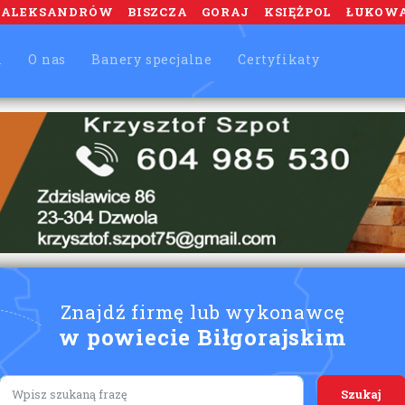
ALEKSANDRÓW
BISZCZA
GORAJ
KSIĘŻPOL
ŁUKOW
m
O nas
Banery specjalne
Certyfikaty
Znajdź firmę lub wykonawcę
w powiecie Biłgorajskim
Lorem ipsum