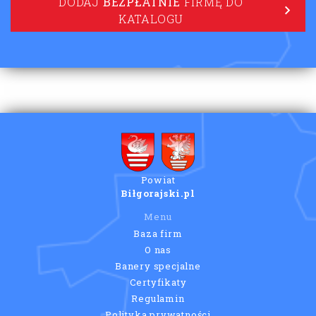
DODAJ
BEZPŁATNIE
FIRMĘ DO
KATALOGU
Powiat
Biłgorajski.pl
Menu
Baza firm
O nas
Banery specjalne
Certyfikaty
Regulamin
Polityka prywatności