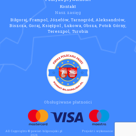
Kontakt
Nasz zasięg
Biłgoraj, Frampol, Józefów, Tarnogród, Aleksandrów,
Biszcza, Goraj, Księżpol , Łukowa, Obsza, Potok Górny,
Tereszpol, Turobin
Obsługiwane płatności
All Copyrights © powiat-bilgorajski.pl
Projekt i wykonanie:
Wee Click
2026