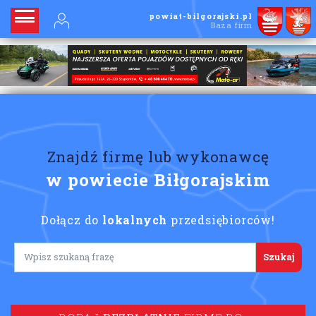
powiat-bilgorajski.pl
Baza firm
Znajdź firmę lub wykonawcę
w powiecie Biłgorajskim
Dołącz do
lokalnych
przedsiębiorców!
Lorem ipsum