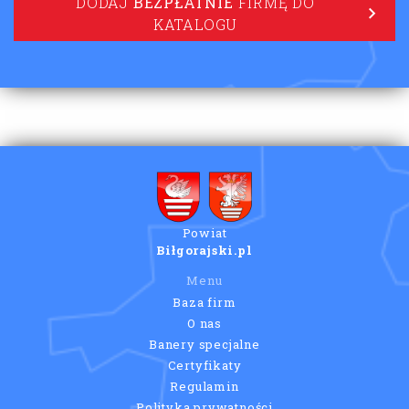
DODAJ
BEZPŁATNIE
FIRMĘ DO
KATALOGU
Powiat
Biłgorajski.pl
Menu
Baza firm
O nas
Banery specjalne
Certyfikaty
Regulamin
Polityka prywatności