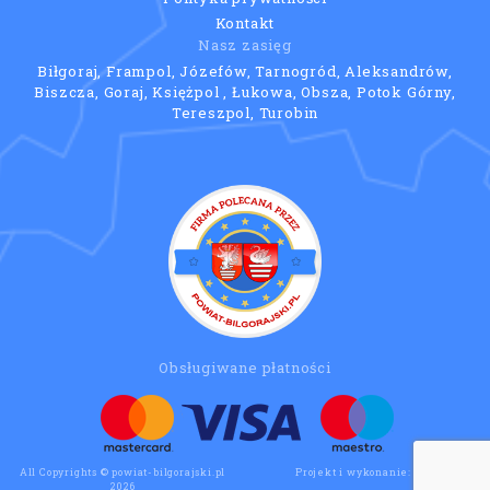
Kontakt
Nasz zasięg
Biłgoraj, Frampol, Józefów, Tarnogród, Aleksandrów,
Biszcza, Goraj, Księżpol , Łukowa, Obsza, Potok Górny,
Tereszpol, Turobin
Obsługiwane płatności
All Copyrights © powiat-bilgorajski.pl
Projekt i wykonanie:
Wee Click
2026