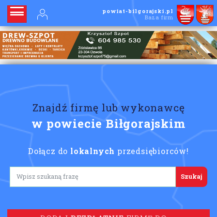
powiat-bilgorajski.pl
Baza firm
Znajdź firmę lub wykonawcę
w powiecie Biłgorajskim
Dołącz do
lokalnych
przedsiębiorców!
Lorem ipsum