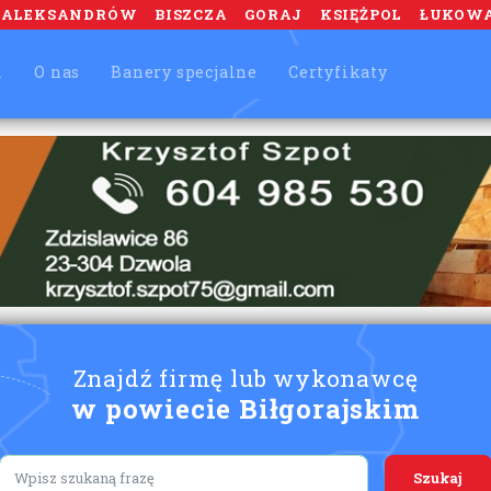
ALEKSANDRÓW
BISZCZA
GORAJ
KSIĘŻPOL
ŁUKOW
m
O nas
Banery specjalne
Certyfikaty
Znajdź firmę lub wykonawcę
w powiecie Biłgorajskim
Lorem ipsum