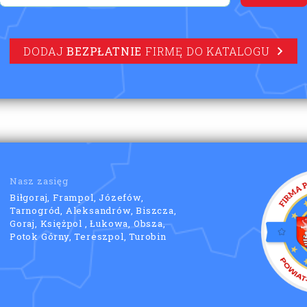
DODAJ
BEZPŁATNIE
FIRMĘ DO KATALOGU
Nasz zasięg
Biłgoraj, Frampol, Józefów,
Tarnogród, Aleksandrów, Biszcza,
Goraj, Księżpol , Łukowa, Obsza,
Potok Górny, Tereszpol, Turobin