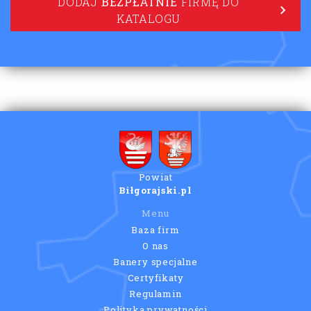
DODAJ
BEZPŁATNIE
FIRMĘ DO
KATALOGU
Powiat
Biłgorajski.pl
Menu
Baza firm
O nas
Banery specjalne
Certyfikaty
Regulamin
Polityka prywatności