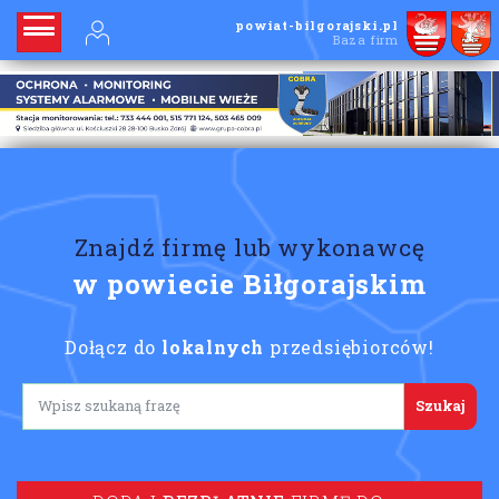
powiat-bilgorajski.pl
Baza firm
Znajdź firmę lub wykonawcę
w powiecie Biłgorajskim
Dołącz do
lokalnych
przedsiębiorców!
Lorem ipsum