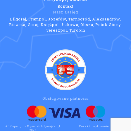
Kontakt
Nasz zasięg
Biłgoraj, Frampol, Józefów, Tarnogród, Aleksandrów,
Biszcza, Goraj, Księżpol , Łukowa, Obsza, Potok Górny,
Tereszpol, Turobin
Obsługiwane płatności
All Copyrights © powiat-bilgorajski.pl
Projekt i wykonanie:
Wee Click
2026