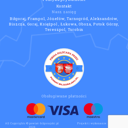
Kontakt
Nasz zasięg
Biłgoraj, Frampol, Józefów, Tarnogród, Aleksandrów,
Biszcza, Goraj, Księżpol , Łukowa, Obsza, Potok Górny,
Tereszpol, Turobin
Obsługiwane płatności
All Copyrights © powiat-bilgorajski.pl
Projekt i wykonanie:
Wee Click
2026