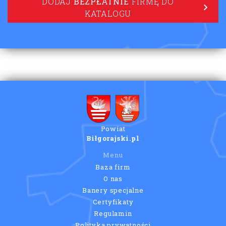
DODAJ
BEZPŁATNIE
FIRMĘ DO
KATALOGU
Powiat
Biłgorajski.pl
Menu
Baza firm
O nas
Banery specjalne
Certyfikaty
Regulamin
Polityka prywatności