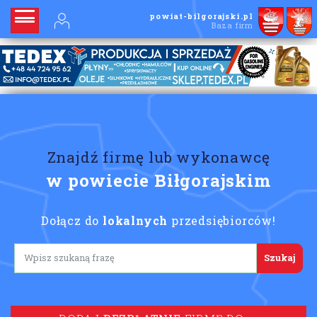
powiat-bilgorajski.pl
Baza firm
Znajdź firmę lub wykonawcę
w powiecie Biłgorajskim
Dołącz do
lokalnych
przedsiębiorców!
Lorem ipsum