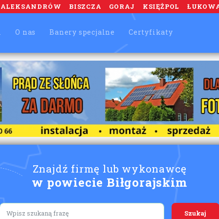
ALEKSANDRÓW
BISZCZA
GORAJ
KSIĘŻPOL
ŁUKOW
m
O nas
Banery specjalne
Certyfikaty
Znajdź firmę lub wykonawcę
w powiecie Biłgorajskim
Lorem ipsum