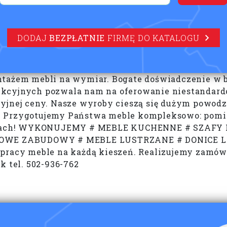
DODAJ
BEZPŁATNIE
FIRMĘ DO KATALOGU
tażem mebli na wymiar. Bogate doświadczenie w br
dukcyjnych pozwala nam na oferowanie niestanda
cyjnej ceny. Nasze wyroby cieszą się dużym powo
 Przygotujemy Państwa meble kompleksowo: pomiar
arkach! WYKONUJEMY # MEBLE KUCHENNE # SZAF
OWE ZABUDOWY # MEBLE LUSTRZANE # DONICE L
cy meble na każdą kieszeń. Realizujemy zamówie
k tel. 502-936-762