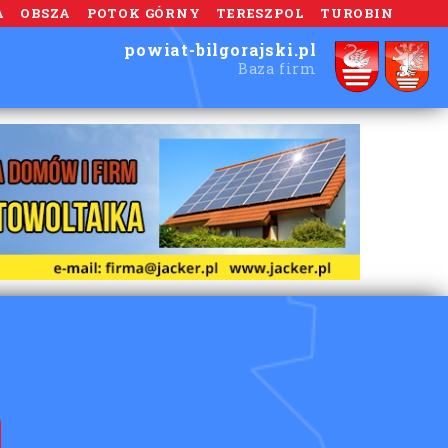
A
OBSZA
POTOK GÓRNY
TERESZPOL
TUROBIN
powiat-bilgorajski.pl
Baza firm