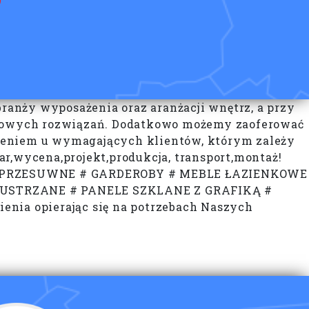
anży wyposażenia oraz aranżacji wnętrz, a przy
rdowych rozwiązań. Dodatkowo możemy zaoferować
dzeniem u wymagających klientów, którym zależy
,wycena,projekt,produkcja, transport,montaż!
Y PRZESUWNE # GARDEROBY # MEBLE ŁAZIENKOWE
USTRZANE # PANELE SZKLANE Z GRAFIKĄ #
nia opierając się na potrzebach Naszych