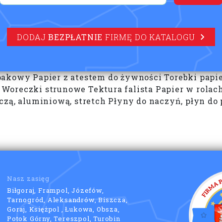
DODAJ
BEZPŁATNIE
FIRMĘ DO KATALOGU
pakowy Papier z atestem do żywności Torebki papi
Woreczki strunowe Tektura falista Papier w rola
czą, aluminiową, stretch Płyny do naczyń, płyn do
Nasz zasięg
Biłgoraj, Frampol, Józefów,
Tarnogród, Aleksandrów, Biszcza,
Goraj, Księżpol , Łukowa, Obsza,
Potok Górny, Tereszpol, Turobin