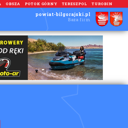
A
OBSZA
POTOK GÓRNY
TERESZPOL
TUROBIN
powiat-bilgorajski.pl
Baza firm