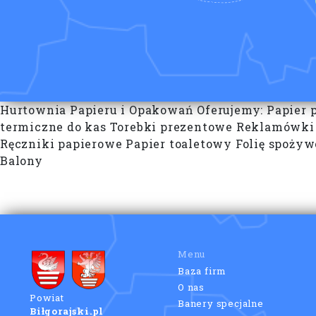
Hurtownia Papieru i Opakowań Oferujemy: Papier 
termiczne do kas Torebki prezentowe Reklamówki 
Ręczniki papierowe Papier toaletowy Folię spożyw
Balony
Menu
Baza firm
O nas
Powiat
Banery specjalne
Biłgorajski.pl