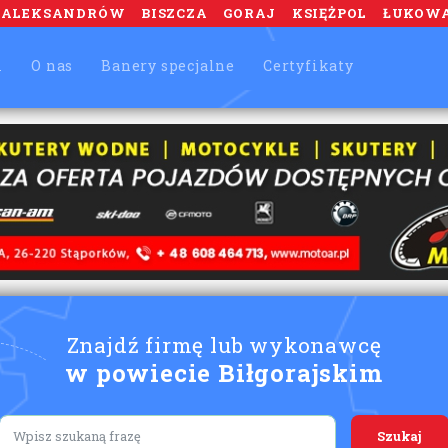
ALEKSANDRÓW
BISZCZA
GORAJ
KSIĘŻPOL
ŁUKOW
m
O nas
Banery specjalne
Certyfikaty
Znajdź firmę lub wykonawcę
w powiecie Biłgorajskim
Lorem ipsum