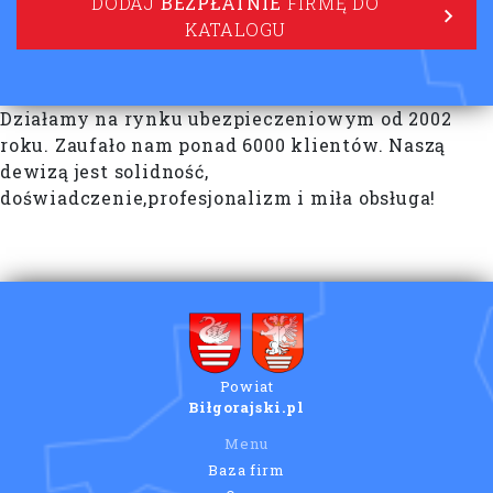
DODAJ
BEZPŁATNIE
FIRMĘ DO
KATALOGU
Działamy na rynku ubezpieczeniowym od 2002
roku. Zaufało nam ponad 6000 klientów. Naszą
dewizą jest solidność,
doświadczenie,profesjonalizm i miła obsługa!
Powiat
Biłgorajski.pl
Menu
Baza firm