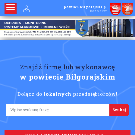
powiat-bilgorajski.pl
Baza firm
Znajdź firmę lub wykonawcę
w powiecie Biłgorajskim
Dołącz do
lokalnych
przedsiębiorców!
Lorem ipsum