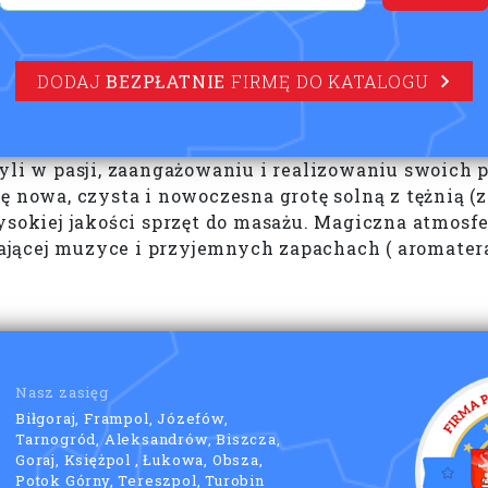
DODAJ
BEZPŁATNIE
FIRMĘ DO KATALOGU
zyli w pasji, zaangażowaniu i realizowaniu swoich
ę nowa, czysta i nowoczesna grotę solną z tężnią (
wysokiej jakości sprzęt do masażu. Magiczna atmos
zającej muzyce i przyjemnych zapachach ( aromatera
Nasz zasięg
Biłgoraj, Frampol, Józefów,
Tarnogród, Aleksandrów, Biszcza,
Goraj, Księżpol , Łukowa, Obsza,
Potok Górny, Tereszpol, Turobin