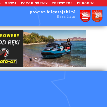
A
OBSZA
POTOK GÓRNY
TERESZPOL
TUROBIN
powiat-bilgorajski.pl
Baza firm