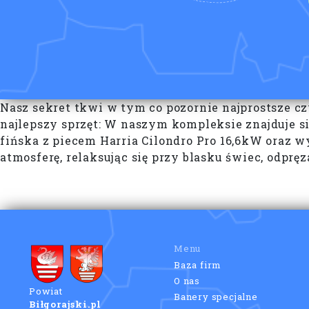
Nasz sekret tkwi w tym co pozornie najprostsze c
najlepszy sprzęt: W naszym kompleksie znajduje si
fińska z piecem Harria Cilondro Pro 16,6kW oraz 
atmosferę, relaksując się przy blasku świec, odprę
Menu
Baza firm
O nas
Powiat
Banery specjalne
Biłgorajski.pl