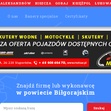
ALEKSANDRÓW
BISZCZA
GORAJ
KSIĘŻPOL
ŁUKOW
m
O nas
Banery specjalne
Certyfikaty
Znajdź firmę lub wykonawcę
w powiecie Biłgorajskim
Lorem ipsum