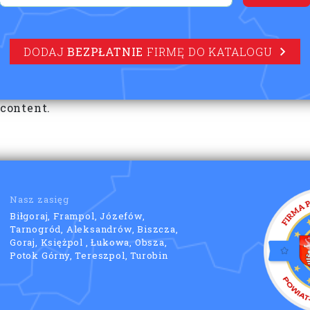
DODAJ
BEZPŁATNIE
FIRMĘ DO KATALOGU
 content.
Nasz zasięg
Biłgoraj, Frampol, Józefów,
Tarnogród, Aleksandrów, Biszcza,
Goraj, Księżpol , Łukowa, Obsza,
Potok Górny, Tereszpol, Turobin