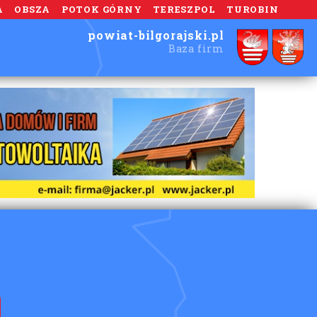
A
OBSZA
POTOK GÓRNY
TERESZPOL
TUROBIN
powiat-bilgorajski.pl
Baza firm