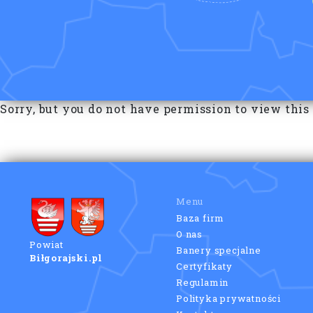
Sorry, but you do not have permission to view this
Menu
Baza firm
O nas
Powiat
Banery specjalne
Biłgorajski.pl
Certyfikaty
Regulamin
Polityka prywatności