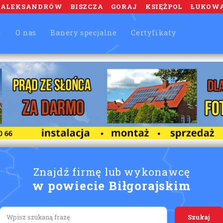
ALEKSANDRÓW
BISZCZA
GORAJ
KSIĘŻPOL
ŁUKOW
m
O nas
Banery specjalne
Certyfikaty
Znajdź firmę lub wykonawcę
w powiecie Biłgorajskim
Lorem ipsum