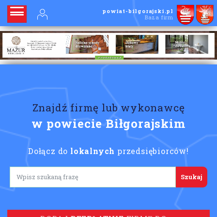
powiat-bilgorajski.pl
Baza firm
Znajdź firmę lub wykonawcę
w powiecie Biłgorajskim
Dołącz do
lokalnych
przedsiębiorców!
Lorem ipsum