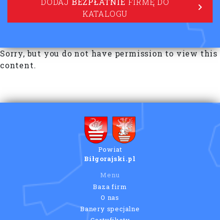
DODAJ
BEZPŁATNIE
FIRMĘ DO
KATALOGU
Sorry, but you do not have permission to view this
content.
Powiat
Biłgorajski.pl
Menu
Baza firm
O nas
Banery specjalne