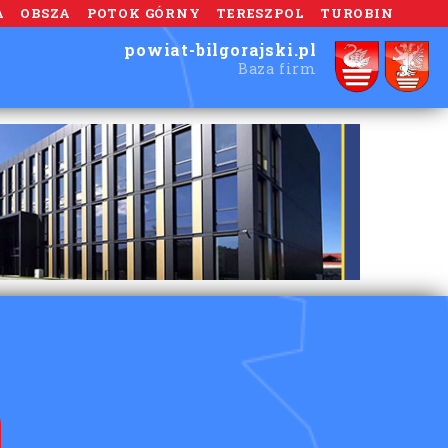
A
OBSZA
POTOK GÓRNY
TERESZPOL
TUROBIN
powiat-bilgorajski.pl
Baza firm