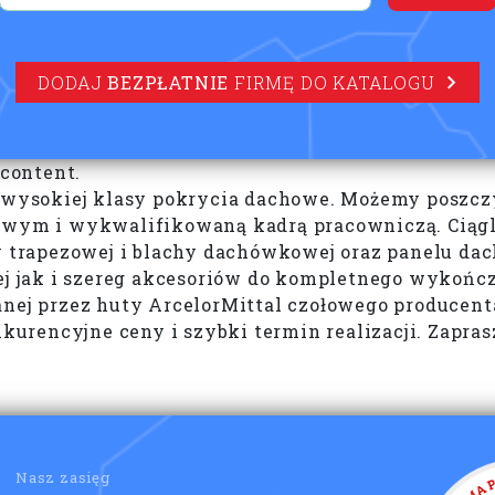
DODAJ
BEZPŁATNIE
FIRMĘ DO KATALOGU
 content.
ą wysokiej klasy pokrycia dachowe. Możemy poszcz
m i wykwalifikowaną kadrą pracowniczą. Ciągle 
hy trapezowej i blachy dachówkowej oraz panelu da
 jak i szereg akcesoriów do kompletnego wykońc
anej przez huty ArcelorMittal czołowego producent
urencyjne ceny i szybki termin realizacji. Zapra
Nasz zasięg