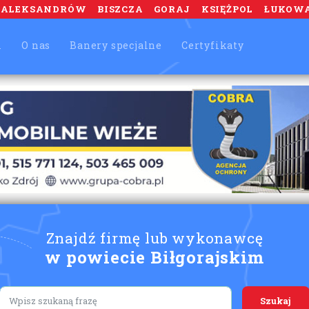
ALEKSANDRÓW
BISZCZA
GORAJ
KSIĘŻPOL
ŁUKOW
m
O nas
Banery specjalne
Certyfikaty
Znajdź firmę lub wykonawcę
w powiecie Biłgorajskim
Lorem ipsum