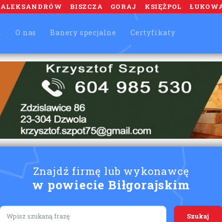
ALEKSANDRÓW
BISZCZA
GORAJ
KSIĘŻPOL
ŁUKOW
m
O nas
Banery specjalne
Certyfikaty
Znajdź firmę lub wykonawcę
w powiecie Biłgorajskim
Lorem ipsum