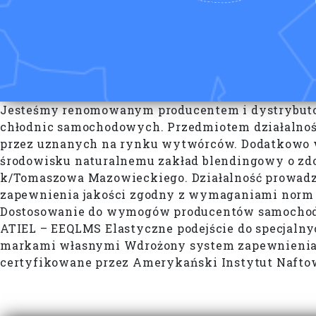
Jesteśmy renomowanym producentem i dystrybutor
chłodnic samochodowych. Przedmiotem działalnoś
przez uznanych na rynku wytwórców. Dodatkowo w 
środowisku naturalnemu zakład blendingowy o zdol
k/Tomaszowa Mazowieckiego. Działalność prowadz
zapewnienia jakości zgodny z wymaganiami norm I
Dostosowanie do wymogów producentów samochodów
ATIEL – EEQLMS Elastyczne podejście do specjal
markami własnymi Wdrożony system zapewnienia j
certyfikowane przez Amerykański Instytut Nafto