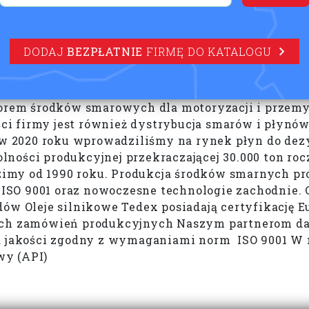
DODAJ
BEZPŁATNIE
FIRMĘ DO KATALOGU
em środków smarowych dla motoryzacji i przemys
ci firmy jest również dystrybucja smarów i płyn
2020 roku wprowadziliśmy na rynek płyn do dezyn
ności produkcyjnej przekraczającej 30.000 ton roc
imy od 1990 roku. Produkcja środków smarnych pr
SO 9001 oraz nowoczesne technologie zachodnie. 
 Oleje silnikowe Tedex posiadają certyfikację E
nych zamówień produkcyjnych Naszym partnerom da
akości zgodny z wymaganiami norm ISO 9001 W nas
wy (API)