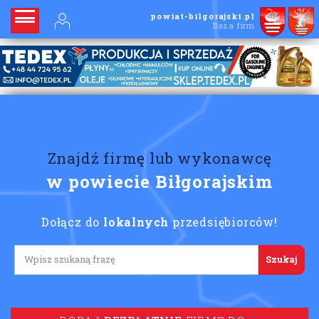
powiat-bilgorajski.pl
Baza firm
Znajdź firmę lub wykonawcę
w powiecie Biłgorajskim
Dołącz do
lokalnych
przedsiębiorców!
Lorem ipsum