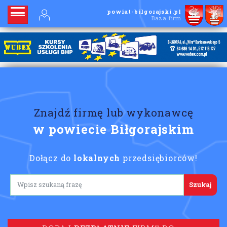
powiat-bilgorajski.pl
Baza firm
Znajdź firmę lub wykonawcę
w powiecie Biłgorajskim
Dołącz do
lokalnych
przedsiębiorców!
Lorem ipsum