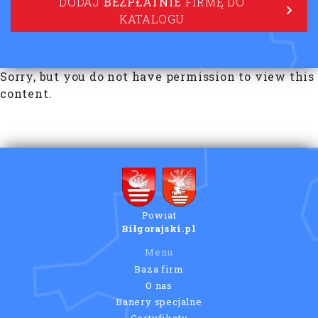
DODAJ
BEZPŁATNIE
FIRMĘ DO
KATALOGU
Sorry, but you do not have permission to view this
content.
Powiat
Biłgorajski.pl
Menu
Baza firm
O nas
Banery specjalne
Certyfikaty