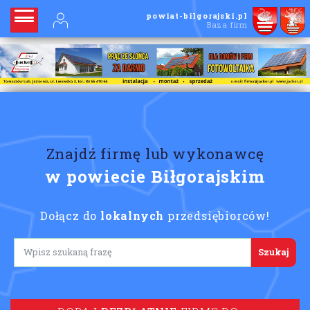
powiat-bilgorajski.pl
Baza firm
Znajdź firmę lub wykonawcę
w powiecie Biłgorajskim
Dołącz do
lokalnych
przedsiębiorców!
Lorem ipsum