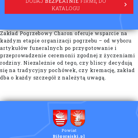
DODAJ
BEZPŁATNIE
FIRMĘ DO
KATALOGU
Zakład Pogrzebowy Charon oferuje wsparcie na
każdym etapie organizacji pogrzebu – od wyboru
artykułów funeralnych po przygotowanie i
przeprowadzenie ceremonii zgodnej z życzeniami
rodziny. Niezależnie od tego, czy bliscy decydują
się na tradycyjny pochówek, czy kremację, zakład
dba o każdy szczegół z należytą uwagą.
Powiat
Biłgorajski.pl