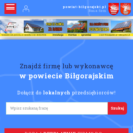
powiat-bilgorajski.pl
Baza firm
Znajdź firmę lub wykonawcę
w powiecie Biłgorajskim
Dołącz do
lokalnych
przedsiębiorców!
Lorem ipsum