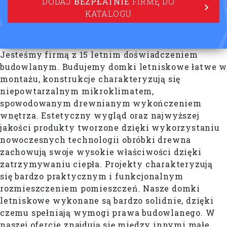
DODAJ
BEZPŁATNIE
FIRMĘ DO
KATALOGU
Jesteśmy firmą z 15 letnim doświadczeniem
budowlanym. Budujemy domki letniskowe łatwe w
montażu, konstrukcje charakteryzują się
niepowtarzalnym mikroklimatem,
spowodowanym drewnianym wykończeniem
wnętrza. Estetyczny wygląd oraz najwyższej
jakości produkty tworzo­ne dzięki wykorzystaniu
nowoczesnych technologii obróbki drewna
zachowują swoje wysokie właściwości dzięki
zatrzymywaniu ciepła. Projekty charakteryzują
się bardzo praktycznym i funkcjonalnym
rozmieszczeniem pomieszczeń. Nasze domki
letniskowe wykonane są bardzo solidnie, dzięki
czemu spełniają wymogi prawa budowlanego. W
naszej ofercie znajdują się między innymi małe