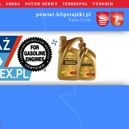
A
OBSZA
POTOK GÓRNY
TERESZPOL
TUROBIN
powiat-bilgorajski.pl
Baza firm