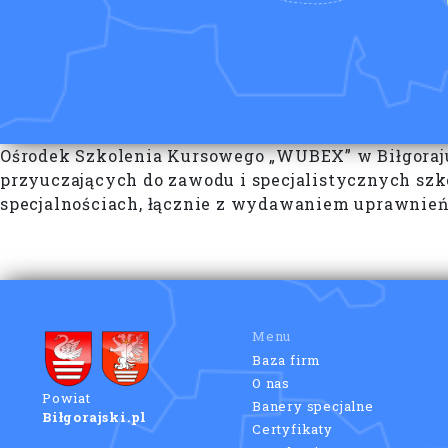
Ośrodek Szkolenia Kursowego „WUBEX” w Biłgoraju 
przyuczających do zawodu i specjalistycznych szk
specjalnościach, łącznie z wydawaniem uprawnień
Menu
Baza firm
O nas
Powiat
Banery specjalne
Biłgorajski.pl
Certyfikaty