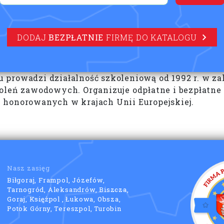
DODAJ
BEZPŁATNIE
FIRMĘ DO KATALOGU
prowadzi działalność szkoleniową od 1992 r. w zak
oleń zawodowych. Organizuje odpłatne i bezpłatne 
 honorowanych w krajach Unii Europejskiej.
Nasz zasięg
Biłgoraj, Frampol, Józefów,
Tarnogród, Aleksandrów, Biszcza,
Goraj, Księżpol , Łukowa, Obsza,
Potok Górny, Tereszpol, Turobin