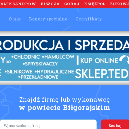
ALEKSANDRÓW
BISZCZA
GORAJ
KSIĘŻPOL
ŁUKOW
m
O nas
Banery specjalne
Certyfikaty
Znajdź firmę lub wykonawcę
w powiecie Biłgorajskim
Lorem ipsum