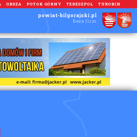
A
OBSZA
POTOK GÓRNY
TERESZPOL
TUROBIN
powiat-bilgorajski.pl
Baza firm