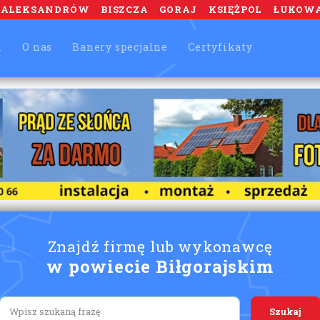
ALEKSANDRÓW
BISZCZA
GORAJ
KSIĘŻPOL
ŁUKOW
m
O nas
Banery specjalne
Certyfikaty
Znajdź firmę lub wykonawcę
w powiecie Biłgorajskim
Lorem ipsum