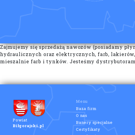
Zajmujemy się sprzedażą nawozów (posiadamy płyn
hydraulicznych oraz elektrycznych, farb, lakieró
mieszalnie farb i tynków. Jesteśmy dystrybuto
Menu
Baza firm
O nas
Powiat
Banery specjalne
Biłgorajski.pl
Certyfikaty