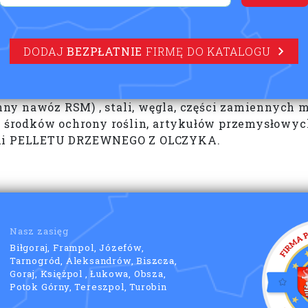
DODAJ
BEZPŁATNIE
FIRMĘ DO KATALOGU
ny nawóz RSM) , stali, węgla, części zamiennych 
w, środków ochrony roślin, artykułów przemysłowyc
rami PELLETU DRZEWNEGO Z OLCZYKA.
Nasz zasięg
Biłgoraj, Frampol, Józefów,
Tarnogród, Aleksandrów, Biszcza,
Goraj, Księżpol , Łukowa, Obsza,
Potok Górny, Tereszpol, Turobin