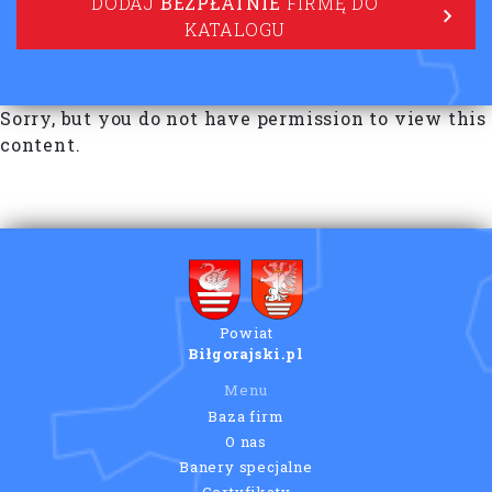
DODAJ
BEZPŁATNIE
FIRMĘ DO
KATALOGU
Sorry, but you do not have permission to view this
content.
Powiat
Biłgorajski.pl
Menu
Baza firm
O nas
Banery specjalne
Certyfikaty