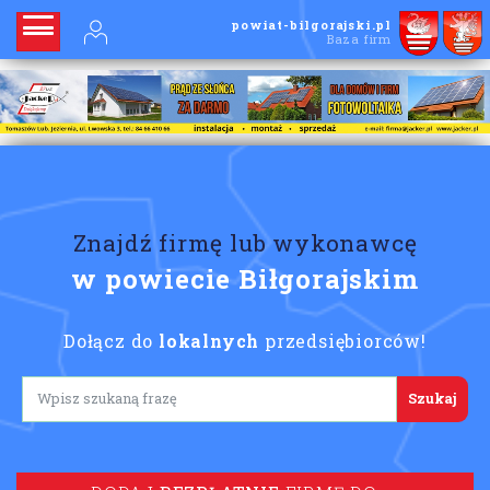
powiat-bilgorajski.pl
Baza firm
Znajdź firmę lub wykonawcę
w powiecie Biłgorajskim
Dołącz do
lokalnych
przedsiębiorców!
Lorem ipsum