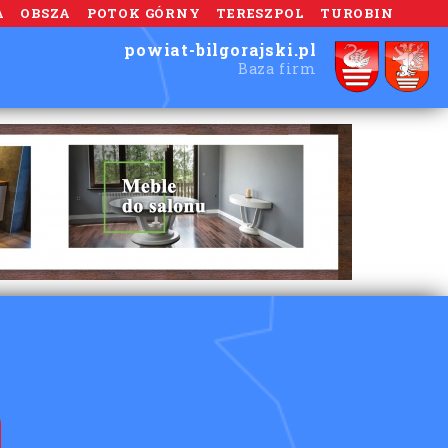
A
OBSZA
POTOK GÓRNY
TERESZPOL
TUROBIN
powiat-bilgorajski.pl
Baza firm