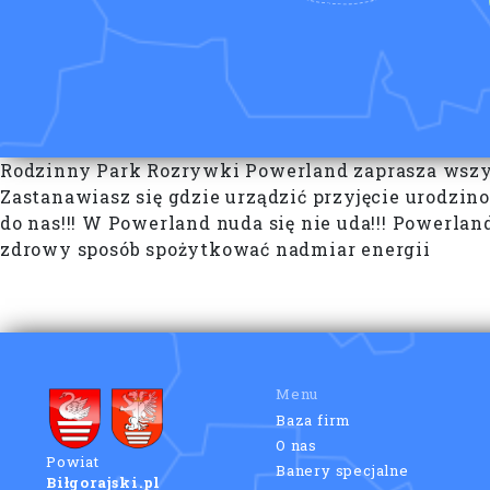
Rodzinny Park Rozrywki Powerland zaprasza wszyst
Zastanawiasz się gdzie urządzić przyjęcie urodzino
do nas!!! W Powerland nuda się nie uda!!! Powerla
zdrowy sposób spożytkować nadmiar energii
Menu
Baza firm
O nas
Powiat
Banery specjalne
Biłgorajski.pl