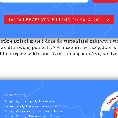
DODAJ
BEZPŁATNIE
FIRMĘ DO KATALOGU
kie Dzieci małe i duże do wspaniałej zabawy. Two
we dla swojej pociechy? A może nie wiesz ,gdzie wyb
nd to miejsce w którym Dzieci mogą oddać się wodz
Nasz zasięg
Biłgoraj, Frampol, Józefów,
Tarnogród, Aleksandrów, Biszcza,
Goraj, Księżpol , Łukowa, Obsza,
Potok Górny, Tereszpol, Turobin