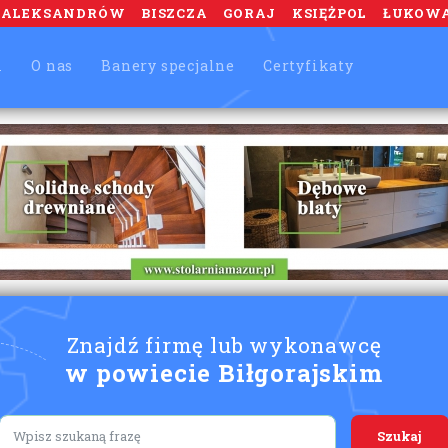
ALEKSANDRÓW
BISZCZA
GORAJ
KSIĘŻPOL
ŁUKOW
m
O nas
Banery specjalne
Certyfikaty
Znajdź firmę lub wykonawcę
w powiecie Biłgorajskim
Lorem ipsum