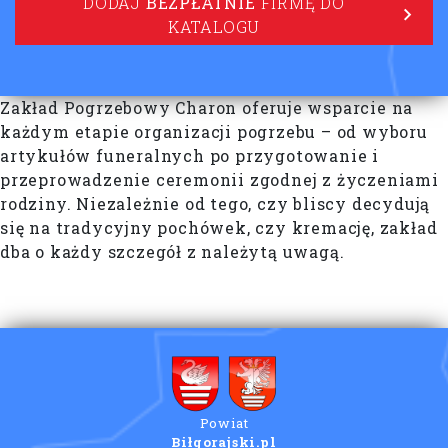
DODAJ
BEZPŁATNIE
FIRMĘ DO
KATALOGU
Zakład Pogrzebowy Charon oferuje wsparcie na
każdym etapie organizacji pogrzebu – od wyboru
artykułów funeralnych po przygotowanie i
przeprowadzenie ceremonii zgodnej z życzeniami
rodziny. Niezależnie od tego, czy bliscy decydują
się na tradycyjny pochówek, czy kremację, zakład
dba o każdy szczegół z należytą uwagą.
Powiat
Biłgorajski.pl