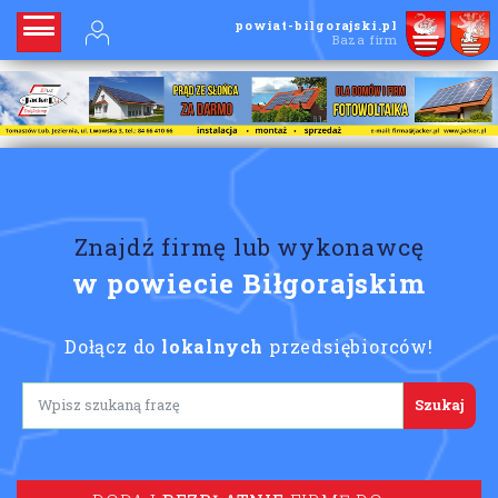
powiat-bilgorajski.pl
Baza firm
Znajdź firmę lub wykonawcę
w powiecie Biłgorajskim
Dołącz do
lokalnych
przedsiębiorców!
Lorem ipsum