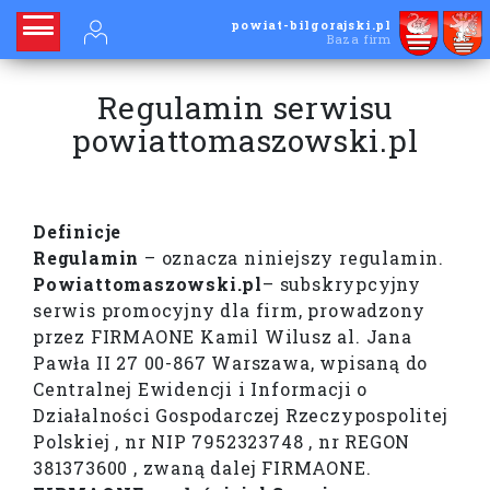
powiat-bilgorajski.pl
Baza firm
Regulamin serwisu
powiattomaszowski.pl
Definicje
Regulamin
– oznacza niniejszy regulamin.
Powiattomaszowski.pl
– subskrypcyjny
serwis promocyjny dla firm, prowadzony
przez FIRMAONE Kamil Wilusz al. Jana
Pawła II 27 00-867 Warszawa, wpisaną do
Centralnej Ewidencji i Informacji o
Działalności Gospodarczej Rzeczypospolitej
Polskiej , nr NIP 7952323748 , nr REGON
381373600 , zwaną dalej FIRMAONE.