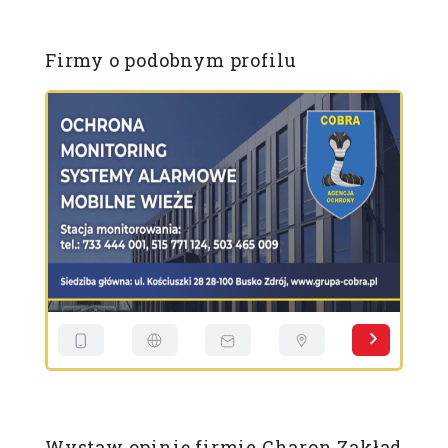
Firmy o podobnym profilu
Y
Ż
N
A
R
B
R
E
D
I
L
Wystaw opinię firmie Charon Zakład