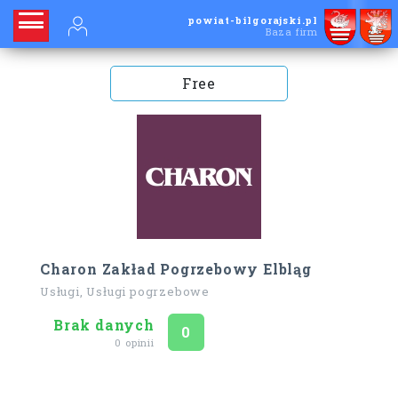
powiat-bilgorajski.pl
Baza firm
Free
Charon Zakład Pogrzebowy Elbląg
Usługi, Usługi pogrzebowe
Brak danych
Ocena
na 5
0
0 opinii