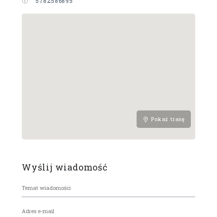
5782586895
Pokaż trasę
Wyślij wiadomość