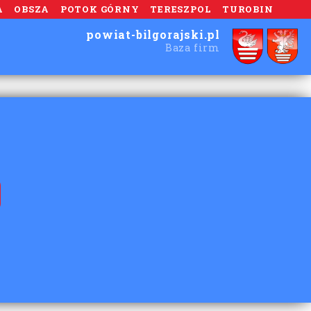
A
OBSZA
POTOK GÓRNY
TERESZPOL
TUROBIN
powiat-bilgorajski.pl
Baza firm