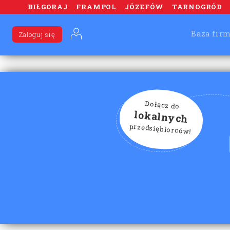
BIŁGORAJ
FRAMPOL
JÓZEFÓW
TARNOGRÓD
Baza fir
Zaloguj się
Dołącz do
lokalnych
przedsiębiorców!