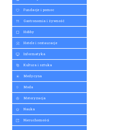
Fundacje i pomoc
Gastronomia i żywność
Hobby
Hotele i restauracje
Informatyka
Kultura i sztuka
Medycyna
Moda
Motoryzacja
Nauka
Nieruchomości