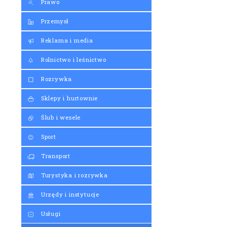
Prawo
Przemysł
Reklama i media
Rolnictwo i leśnictwo
Rozrywka
Sklepy i hurtownie
Ślub i wesele
Sport
Transport
Turystyka i rozrywka
Urzędy i instytucje
Usługi