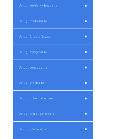
Usługi detektywistyczne
0
Usługi drukarskie
0
Usługi fotograficzne
0
Usługi fryzjerskie
0
Usługi geodezyjne
0
Usługi graficzne
0
Usługi informatyczne
0
Usługi introligatorskie
0
Usługi jubilerskie
0