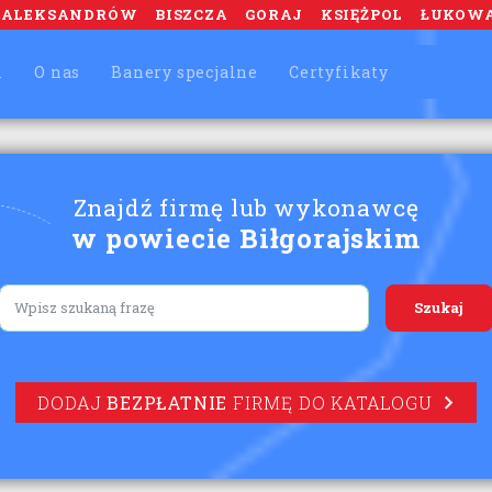
ALEKSANDRÓW
BISZCZA
GORAJ
KSIĘŻPOL
ŁUKOW
m
O nas
Banery specjalne
Certyfikaty
Znajdź firmę lub wykonawcę
w powiecie Biłgorajskim
Lorem ipsum
DODAJ
BEZPŁATNIE
FIRMĘ DO KATALOGU