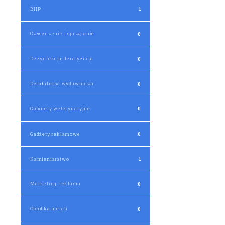
BHP
1
Czyszczenie i sprzątanie
0
Dezynfekcja, deratyzacja
0
Działalność wydawnicza
0
Gabinety weterynaryjne
0
Gadżety reklamowe
0
Kamieniarstwo
1
Marketing, reklama
0
Obróbka metali
0