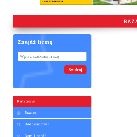
BAZ
Znajdź firmę
Wyszukaj
Kategorie
Biznes
Budownictwo
Dom i ogród