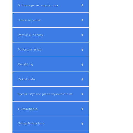
Ochrona przeciwpożarowa
0
Odbiór odpadów
0
Pamiątki, ozdoby
0
Pozostałe usługi
0
Recykling
0
Rękodzieło
0
Specjalistyczne prace wysokościowe
0
Tłumaczenia
0
Usługi budowlane
0