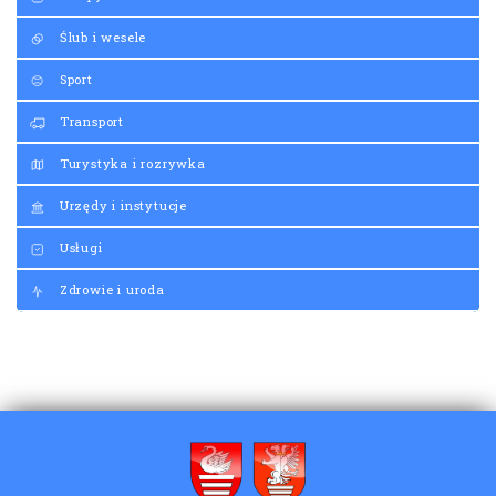
Ślub i wesele
Sport
Transport
Turystyka i rozrywka
Urzędy i instytucje
Usługi
Zdrowie i uroda