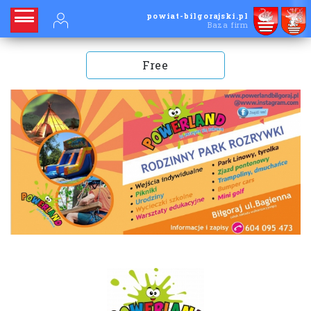
powiat-bilgorajski.pl
Baza firm
Free