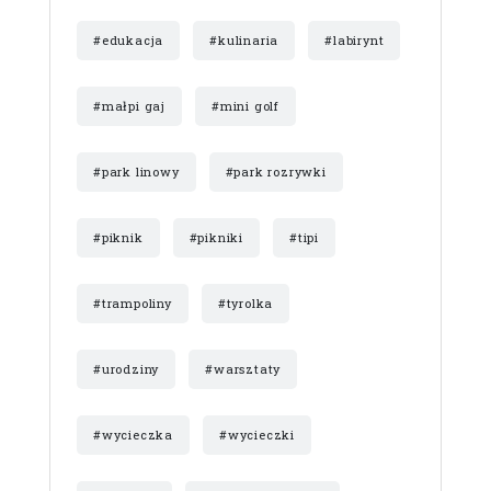
#edukacja
#kulinaria
#labirynt
#małpi gaj
#mini golf
#park linowy
#park rozrywki
#piknik
#pikniki
#tipi
#trampoliny
#tyrolka
#urodziny
#warsztaty
#wycieczka
#wycieczki