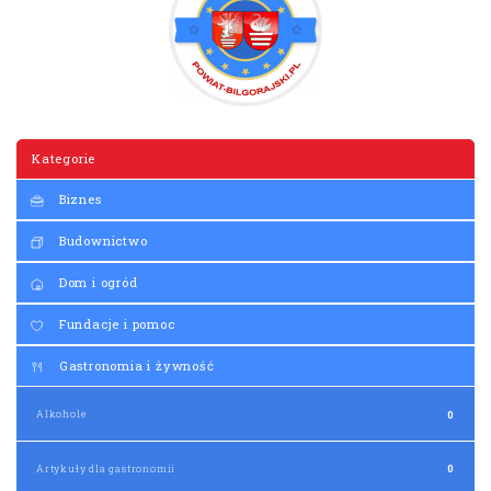
Kategorie
Biznes
Budownictwo
Dom i ogród
Fundacje i pomoc
Gastronomia i żywność
Alkohole
0
Artykuły dla gastronomii
0