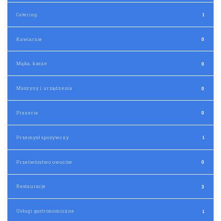
Catering
1
Kawiarnie
0
Mąka, kasze
0
Maszyny i urządzenia
0
Pizzerie
0
Przemysł spożywczy
1
Przetwórstwo owoców
0
Restauracje
3
Usługi gastronomiczne
1