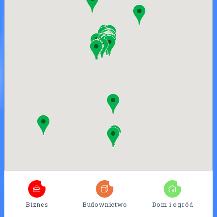
4
25
7
Biznes
Budownictwo
Dom i ogród