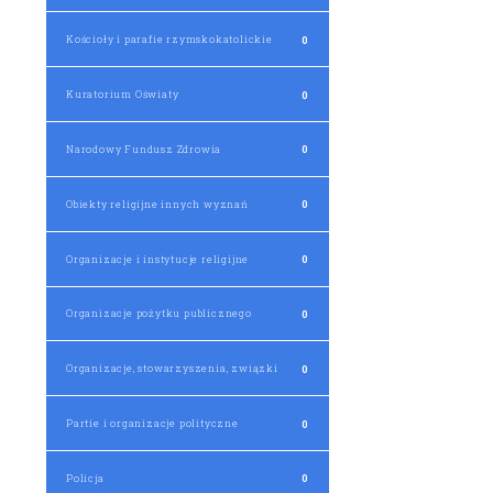
Kościoły i parafie rzymskokatolickie
0
Kuratorium Oświaty
0
Narodowy Fundusz Zdrowia
0
Obiekty religijne innych wyznań
0
Organizacje i instytucje religijne
0
Organizacje pożytku publicznego
0
Organizacje, stowarzyszenia, związki
0
Partie i organizacje polityczne
0
Policja
0