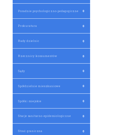
Poradnie psychologiczno-pedagogiczne
0
Prokuratura
0
Rady dzielnic
0
Rzecznicy konsumentów
0
Sądy
0
Spółdzielnie mieszkaniowe
0
Spółki miejskie
0
Stacje sanitarno-epidemiologiczne
0
Straż graniczna
0