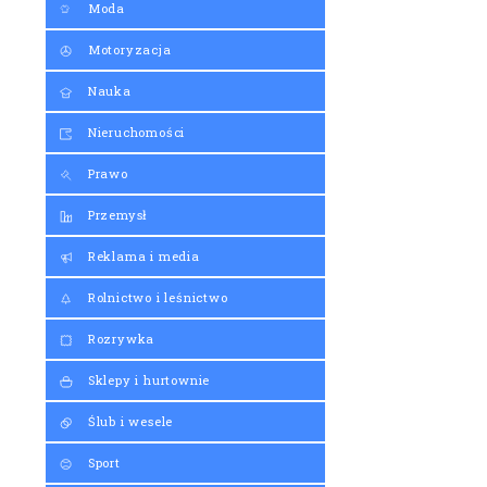
Moda
Motoryzacja
Nauka
Nieruchomości
Prawo
Przemysł
Reklama i media
Rolnictwo i leśnictwo
Rozrywka
Sklepy i hurtownie
Ślub i wesele
Sport