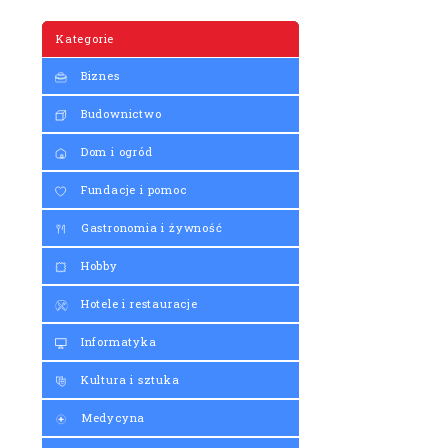
Kategorie
Biznes
Budownictwo
Dom i ogród
Fundacje i pomoc
Gastronomia i żywność
Hobby
Hotele i restauracje
Informatyka
Kultura i sztuka
Medycyna