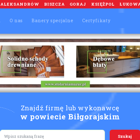
ALEKSANDRÓW
BISZCZA
GORAJ
KSIĘŻPOL
ŁUKOW
m
O nas
Banery specjalne
Certyfikaty
Znajdź firmę lub wykonawcę
w powiecie Biłgorajskim
Lorem ipsum