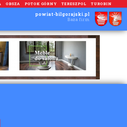
A
OBSZA
POTOK GÓRNY
TERESZPOL
TUROBIN
powiat-bilgorajski.pl
Baza firm