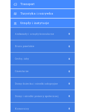
Transport
Turystyka i rozrywka
Urzędy i instytucje
Ambasady i urzędy konsularne
0
Biura poselskie
0
Cechy, izby
0
Cmentarze
0
Domy dziecka i ośrodki adopcyjne
0
Domy i ośrodki pomocy społecznej
0
Komornicy
0