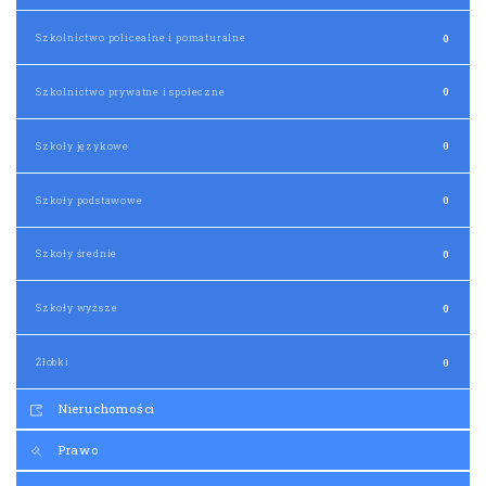
Szkolnictwo policealne i pomaturalne
0
Szkolnictwo prywatne i społeczne
0
Szkoły językowe
0
Szkoły podstawowe
0
Szkoły średnie
0
Szkoły wyższe
0
Żłobki
0
Nieruchomości
Prawo