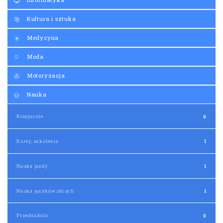
Kultura i sztuka
Medycyna
Moda
Motoryzacja
Nauka
Księgarnie
0
Kursy, szkolenia
1
Nauka jazdy
1
Nauka języków obcych
1
Przedszkola
0