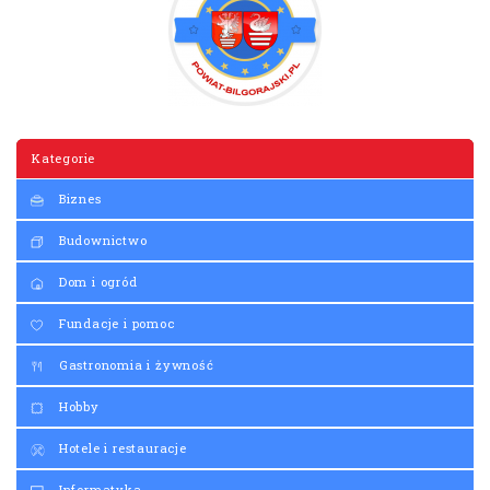
Kategorie
Biznes
Budownictwo
Dom i ogród
Fundacje i pomoc
Gastronomia i żywność
Hobby
Hotele i restauracje
Informatyka