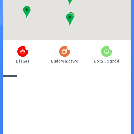
4
25
7
Biznes
Budownictwo
Dom i ogród