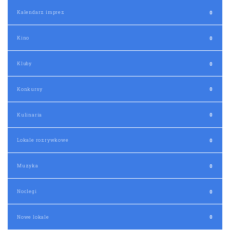
Kalendarz imprez
0
Kino
0
Kluby
0
Konkursy
0
Kulinaria
0
Lokale rozrywkowe
0
Muzyka
0
Noclegi
0
Nowe lokale
0