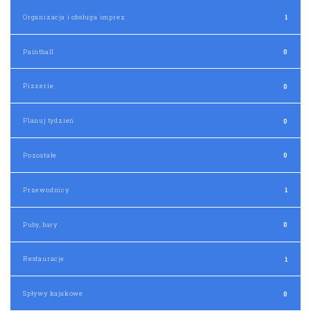
Organizacja i obsługa imprez
1
Paintball
0
Pizzerie
0
Planuj tydzień
0
Pozostałe
0
Przewodnicy
1
Puby, bary
0
Restauracje
1
Spływy kajakowe
0