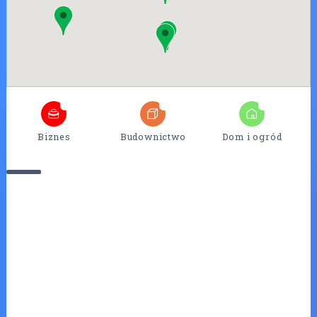
4
25
7
Biznes
Budownictwo
Dom i ogród