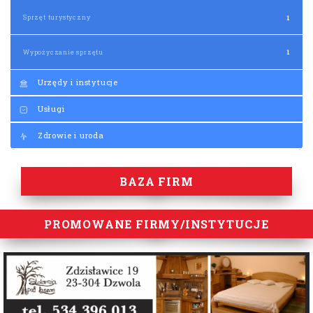
Sprzęt turystyczny
1
Wypożyczanie sprzętu
1
Urzędy i instytucje
Usługi
Zdrowie i uroda
BAZA FIRM
PROMOWANE FIRMY/INSTYTUCJE