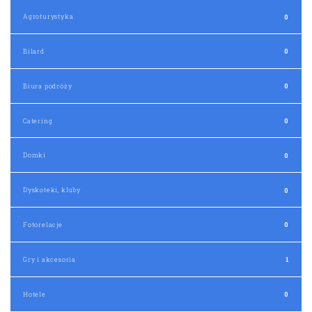
Agroturystyka
0
Bilard
0
Biura podróży
0
Catering
0
Domki
0
Dyskoteki, kluby
0
Fotorelacje
0
Gry i akcesoria
1
Hotele
0