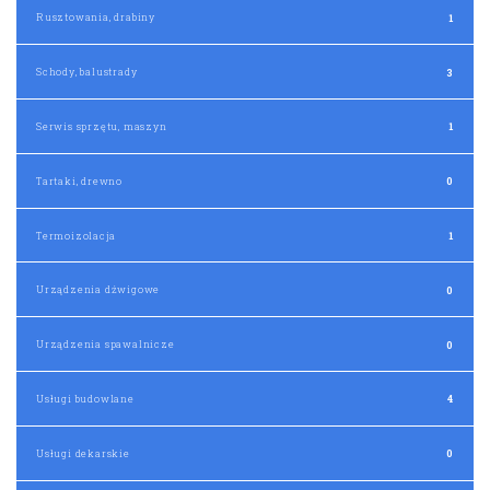
Rusztowania, drabiny
1
Schody, balustrady
3
Serwis sprzętu, maszyn
1
Tartaki, drewno
0
Termoizolacja
1
Urządzenia dźwigowe
0
Urządzenia spawalnicze
0
Usługi budowlane
4
Usługi dekarskie
0