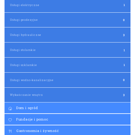
Usługi elektryczne
1
Usługi geodezyjne
0
Usługi hydrauliczne
3
Usługi stolarskie
1
Usługi szklarskie
1
Usługi wodno-kanalizacyjne
0
Wykańczanie wnętrz
3
Dom i ogród
Fundacje i pomoc
Gastronomia i żywność