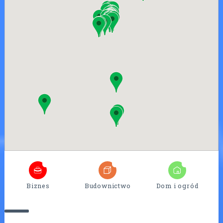
4
25
7
Biznes
Budownictwo
Dom i ogród