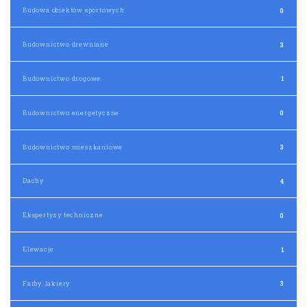
Budowa obiektów sportowych
0
Budownictwo drewniane
3
Budownictwo drogowe
1
Budownictwo energetyczne
0
Budownictwo mieszkaniowe
3
Dachy
4
Ekspertyzy techniczne
0
Elewacje
1
Farby, lakiery
3