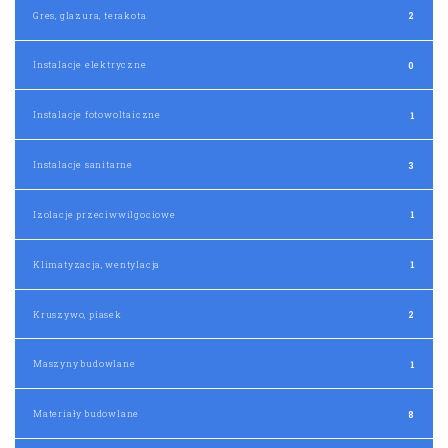
Gres, glazura, terakota
2
Instalacje elektryczne
0
Instalacje fotowoltaiczne
1
Instalacje sanitarne
3
Izolacje przeciwwilgociowe
1
Klimatyzacja, wentylacja
1
Kruszywo, piasek
2
Maszyny budowlane
1
Materiały budowlane
8