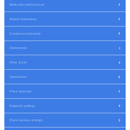
Materiały hydrauliczne
3
Nadzór budowlany
2
Ocieplenia budynków
5
Ogrzewanie
1
Okna, drzwi
4
Oświetlenie
0
Piece, kominki
2
Posadzki, podłogi
4
Prace ziemne, wykopy
2