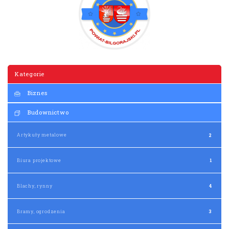
Kategorie
Biznes
Budownictwo
Artykuły metalowe
2
Biura projektowe
1
Blachy, rynny
4
Bramy, ogrodzenia
3