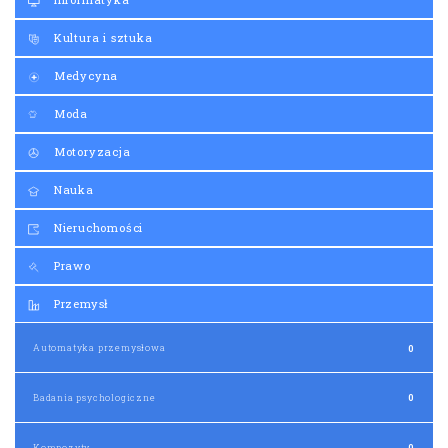
Kultura i sztuka
Medycyna
Moda
Motoryzacja
Nauka
Nieruchomości
Prawo
Przemysł
Automatyka przemysłowa
0
Badania psychologiczne
0
Kompozyty
0