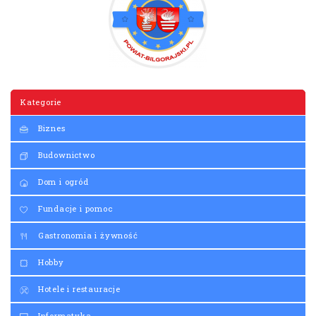
Kategorie
Biznes
Budownictwo
Dom i ogród
Fundacje i pomoc
Gastronomia i żywność
Hobby
Hotele i restauracje
Informatyka