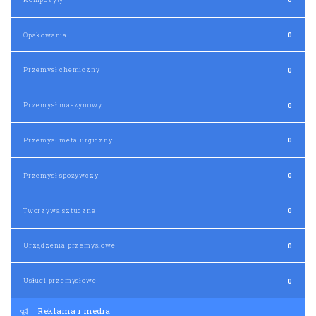
Opakowania
0
Przemysł chemiczny
0
Przemysł maszynowy
0
Przemysł metalurgiczny
0
Przemysł spożywczy
0
Tworzywa sztuczne
0
Urządzenia przemysłowe
0
Usługi przemysłowe
0
Reklama i media