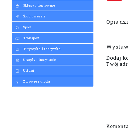
Sklepy i hurtownie
Ślub i wesele
Opis dz
Sport
Transport
Wystaw 
Turystyka i rozrywka
Dodaj k
Urzędy i instytucje
Twój adr
Usługi
Zdrowie i uroda
Koment