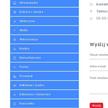
Informatyka
kontakt
Tadeusz
Kultura i sztuka
111-111-
Medycyna
Moda
Motoryzacja
Wyślij
Nauka
Nieruchomości
Prawo
Przemysł
Reklama i media
Rolnictwo i leśnictwo
Rozrywka