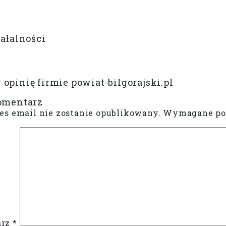
iałalności
opinię firmie powiat-bilgorajski.pl
omentarz
es email nie zostanie opublikowany.
Wymagane pol
arz
*