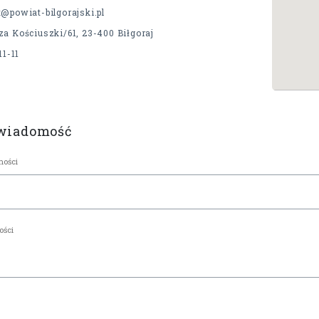
@powiat-bilgorajski.pl
a Kościuszki/61, 23-400 Biłgoraj
11-11
 wiadomość