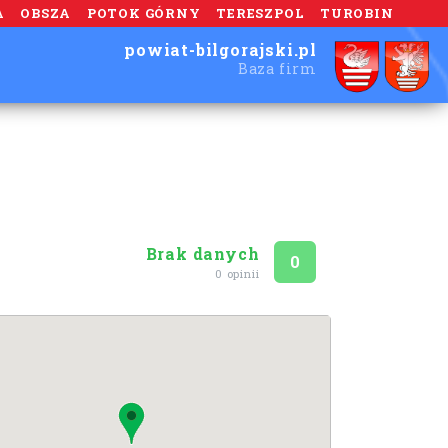
A
OBSZA
POTOK GÓRNY
TERESZPOL
TUROBIN
powiat-bilgorajski.pl
Baza firm
Brak danych
Ocena
na 5
0
0 opinii