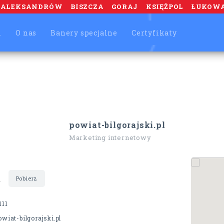
ALEKSANDRÓW
BISZCZA
GORAJ
KSIĘŻPOL
ŁUKOW
m
O nas
Banery specjalne
Certyfikaty
powiat-bilgorajski.pl
Marketing internetowy
t
Pobierz
111
powiat-bilgorajski.pl