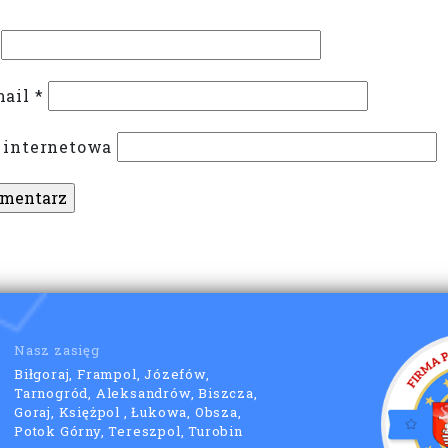
mail
*
 internetowa
Nasz zasięg
Biłgoraj, Frampol, Józefów,
Tarnogród, Aleksandrów, Biszcza,
Goraj, Księżpol , Łukowa, Obsza,
Potok Górny, Tereszpol, Turobin