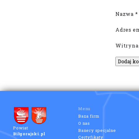
Nazwa
*
Adres e
Witryna
Menu
Baza firm
O nas
Powiat
Banery specjalne
Biłgorajski.pl
Certyfikaty