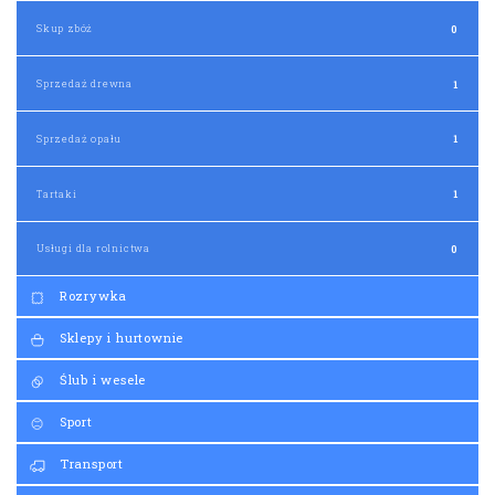
Skup zbóż
0
Sprzedaż drewna
1
Sprzedaż opału
1
Tartaki
1
Usługi dla rolnictwa
0
Rozrywka
Sklepy i hurtownie
Ślub i wesele
Sport
Transport