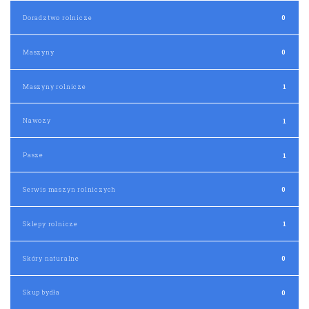
Doradztwo rolnicze
0
Maszyny
0
Maszyny rolnicze
1
Nawozy
1
Pasze
1
Serwis maszyn rolniczych
0
Sklepy rolnicze
1
Skóry naturalne
0
Skup bydła
0