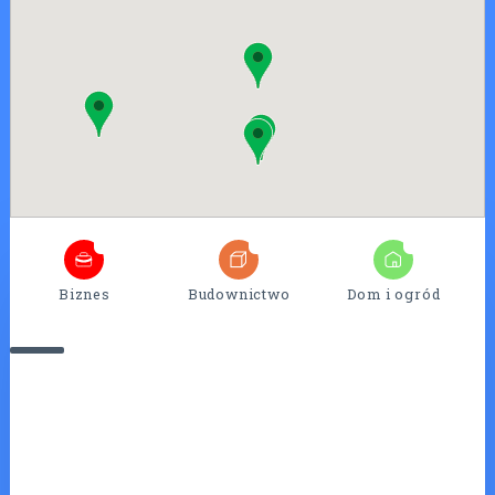
4
25
7
Biznes
Budownictwo
Dom i ogród