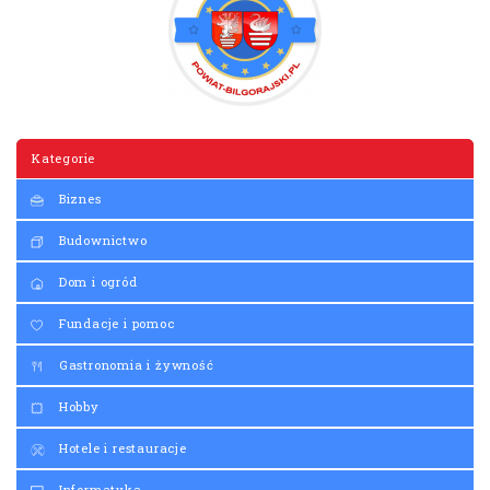
Kategorie
Biznes
Budownictwo
Dom i ogród
Fundacje i pomoc
Gastronomia i żywność
Hobby
Hotele i restauracje
Informatyka