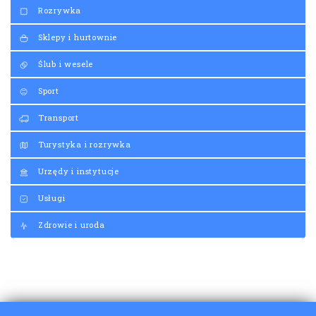
Rozrywka
Sklepy i hurtownie
Ślub i wesele
Sport
Transport
Turystyka i rozrywka
Urzędy i instytucje
Usługi
Zdrowie i uroda