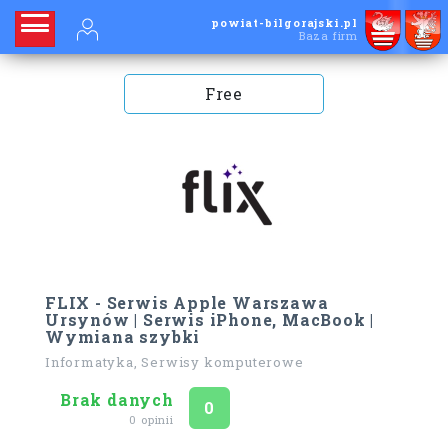
powiat-bilgorajski.pl
Baza firm
Free
FLIX - Serwis Apple Warszawa
Ursynów | Serwis iPhone, MacBook |
Wymiana szybki
Informatyka, Serwisy komputerowe
Brak danych
Ocena
na 5
0
0 opinii