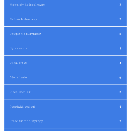
Materiały hydrauliczne
3
Nadzór budowlany
2
Ocieplenia budynków
5
Ogrzewanie
1
Okna, drzwi
4
Oświetlenie
0
Piece, kominki
2
Posadzki, podłogi
4
Prace ziemne, wykopy
2