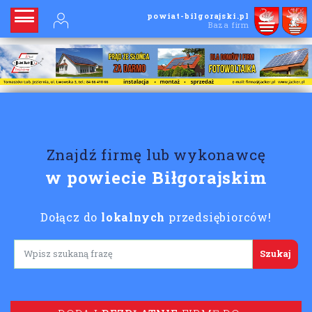
powiat-bilgorajski.pl
Baza firm
Znajdź firmę lub wykonawcę
w powiecie Biłgorajskim
Dołącz do
lokalnych
przedsiębiorców!
Lorem ipsum