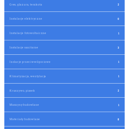
Gres, glazura, terakota
2
Instalacje elektryczne
0
Instalacje fotowoltaiczne
1
Instalacje sanitarne
3
Izolacje przeciwwilgociowe
1
Klimatyzacja, wentylacja
1
Kruszywo, piasek
2
Maszyny budowlane
1
Materiały budowlane
8