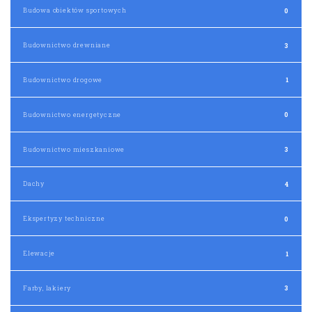
Budowa obiektów sportowych
0
Budownictwo drewniane
3
Budownictwo drogowe
1
Budownictwo energetyczne
0
Budownictwo mieszkaniowe
3
Dachy
4
Ekspertyzy techniczne
0
Elewacje
1
Farby, lakiery
3