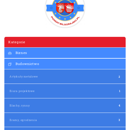
Kategorie
Biznes
Budownictwo
Artykuły metalowe
2
Biura projektowe
1
Blachy, rynny
4
Bramy, ogrodzenia
3