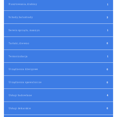
Rusztowania, drabiny
1
Schody, balustrady
3
Serwis sprzętu, maszyn
1
Tartaki, drewno
0
Termoizolacja
1
Urządzenia dźwigowe
0
Urządzenia spawalnicze
0
Usługi budowlane
4
Usługi dekarskie
0