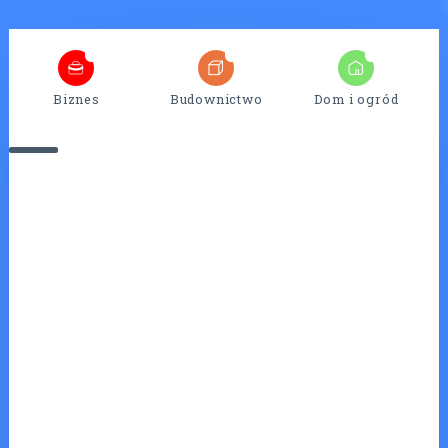
4
25
7
Biznes
Budownictwo
Dom i ogród