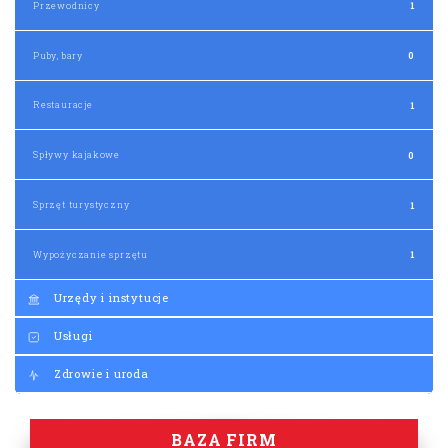
Przewodnicy
1
Puby, bary
0
Restauracje
1
Spływy kajakowe
0
Sprzęt turystyczny
1
Wypożyczanie sprzętu
1
Urzędy i instytucje
Usługi
Zdrowie i uroda
BAZA FIRM