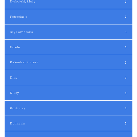
Dyskoteki, kluby
0
Fotorelacje
0
Gry i akcesoria
1
Hotele
0
Kalendarz imprez
0
Kino
0
Kluby
0
Konkursy
0
Kulinaria
0