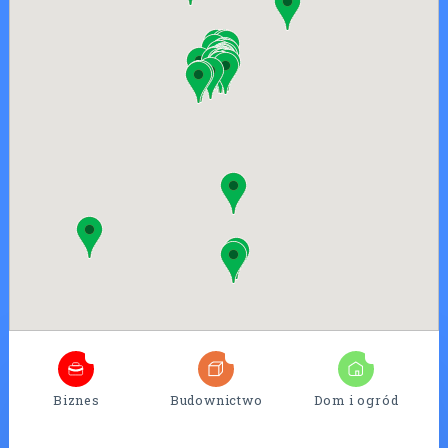
4
25
7
Biznes
Budownictwo
Dom i ogród