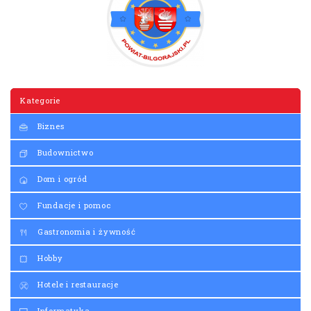
Kategorie
Biznes
Budownictwo
Dom i ogród
Fundacje i pomoc
Gastronomia i żywność
Hobby
Hotele i restauracje
Informatyka