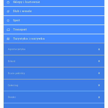
Sklepy i hurtownie
Ślub i wesele
Sport
Transport
Turystyka i rozrywka
Agroturystyka
0
Bilard
0
Biura podróży
0
Catering
0
Domki
0