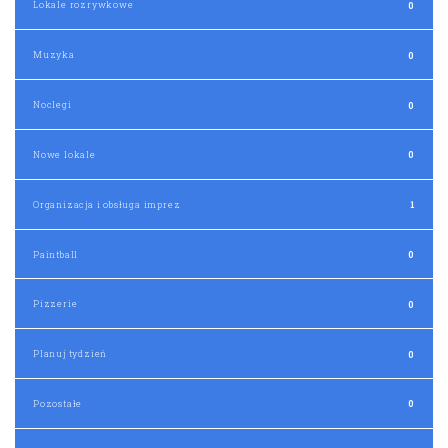
Lokale rozrywkowe
0
Muzyka
0
Noclegi
0
Nowe lokale
0
Organizacja i obsługa imprez
1
Paintball
0
Pizzerie
0
Planuj tydzień
0
Pozostałe
0