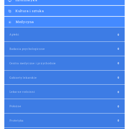
Kultura i sztuka
Medycyna
Apteki
0
Badania psychologiczne
0
Centra medyczne i przychodnie
0
Gabinety lekarskie
0
Lekarze rodzinni
0
Położne
0
Protetyka
0