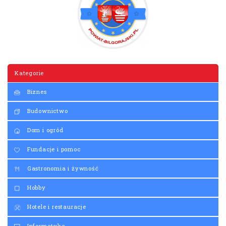
Kategorie
Biznes
Budownictwo
Dom i ogród
Fundacje i pomoc
Gastronomia i żywność
Hobby
Hotele i restauracje
Informatyka