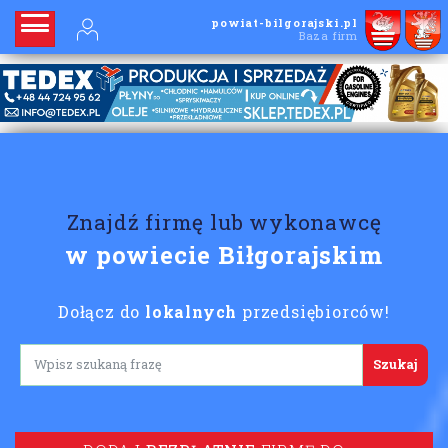
powiat-bilgorajski.pl
Baza firm
Znajdź firmę lub wykonawcę
w powiecie Biłgorajskim
Dołącz do
lokalnych
przedsiębiorców!
Lorem ipsum