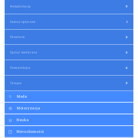
Rehabilitacja
0
Salony optyczne
1
Senatoria
0
Sprzęt medyczny
0
Stomatologia
0
Terapie
0
Moda
Motoryzacja
Nauka
Nieruchomości