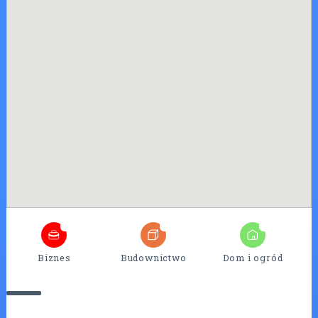
4
25
7
Biznes
Budownictwo
Dom i ogród