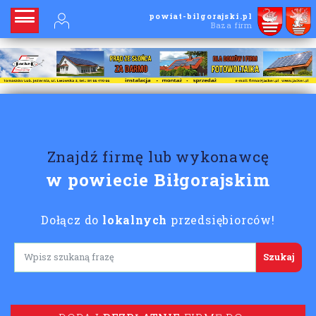
powiat-bilgorajski.pl
Baza firm
Znajdź firmę lub wykonawcę
w powiecie Biłgorajskim
Dołącz do
lokalnych
przedsiębiorców!
Lorem ipsum
DODAJ
BEZPŁATNIE
FIRMĘ DO
KATALOGU