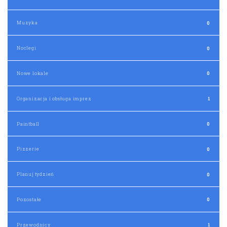
Noclegi
0
Nowe lokale
0
Organizacja i obsługa imprez
1
Paintball
0
Pizzerie
0
Planuj tydzień
0
Pozostałe
0
Przewodnicy
1
Puby, bary
0