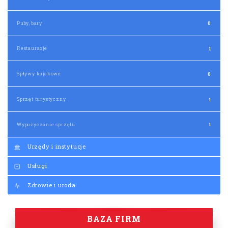
Restauracje
1
Spływy kajakowe
0
Sprzęt turystyczny
1
Wypożyczanie sprzętu
1
Urzędy i instytucje
Usługi
Zdrowie i uroda
BAZA FIRM
PROMOWANE FIRMY/INSTYTUCJE