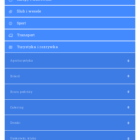
Sport
Transport
Turystyka i rozrywka
Agroturystyka
0
Bilard
0
Biura podróży
0
Catering
0
Domki
0
Dyskoteki, kluby
0
Fotorelacje
0