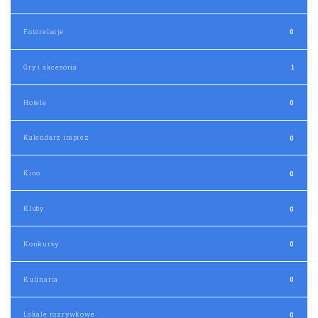
Gry i akcesoria
1
Hotele
0
Kalendarz imprez
0
Kino
0
Kluby
0
Konkursy
0
Kulinaria
0
Lokale rozrywkowe
0
Muzyka
0