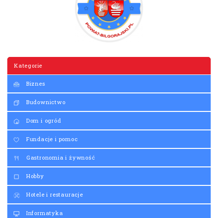
Kategorie
Biznes
Budownictwo
Dom i ogród
Fundacje i pomoc
Gastronomia i żywność
Hobby
Hotele i restauracje
Informatyka
Kultura i sztuka