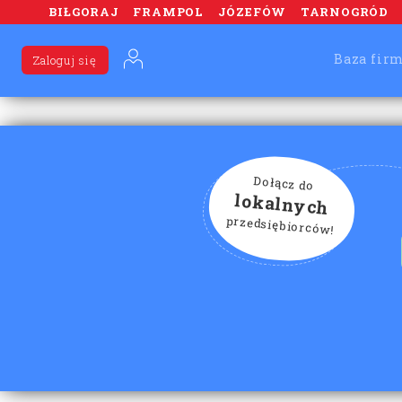
BIŁGORAJ
FRAMPOL
JÓZEFÓW
TARNOGRÓD
Baza fir
Zaloguj się
Dołącz do
lokalnych
przedsiębiorców!