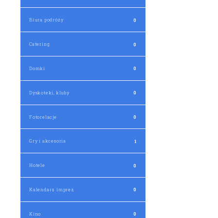
Biura podróży
0
Catering
0
Domki
0
Dyskoteki, kluby
0
Fotorelacje
0
Gry i akcesoria
1
Hotele
0
Kalendarz imprez
0
Kino
0