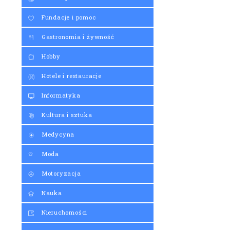
Fundacje i pomoc
Gastronomia i żywność
Hobby
Hotele i restauracje
Informatyka
Kultura i sztuka
Medycyna
Moda
Motoryzacja
Nauka
Nieruchomości