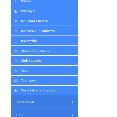
Prawo
Przemysł
Reklama i media
Rolnictwo i leśnictwo
Rozrywka
Sklepy i hurtownie
Ślub i wesele
Sport
Transport
Turystyka i rozrywka
Agroturystyka
0
Bilard
0