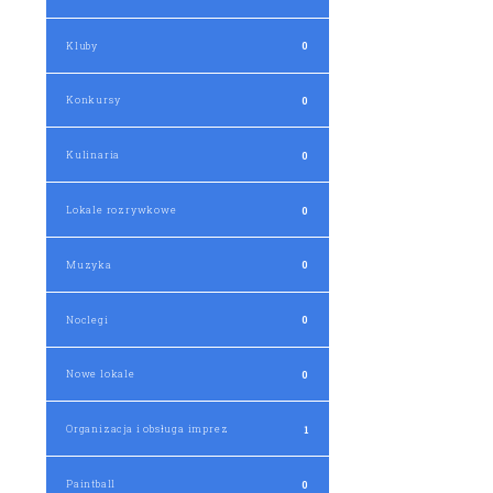
Kluby
0
Konkursy
0
Kulinaria
0
Lokale rozrywkowe
0
Muzyka
0
Noclegi
0
Nowe lokale
0
Organizacja i obsługa imprez
1
Paintball
0