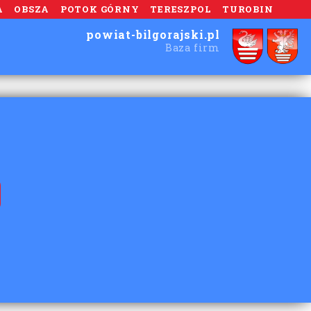
A
OBSZA
POTOK GÓRNY
TERESZPOL
TUROBIN
powiat-bilgorajski.pl
Baza firm