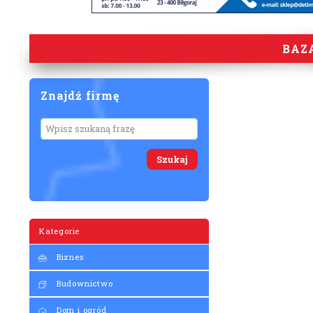
BAZ
Znajdź firmę
Wyszukaj
Kategorie
Biznes
Budownictwo
Dom i ogród