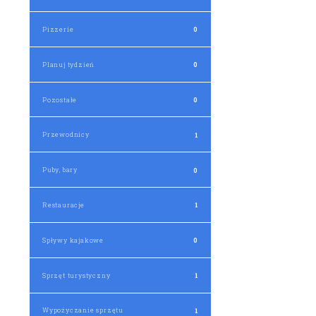
Pizzerie
0
Planuj tydzień
0
Pozostałe
0
Przewodnicy
1
Puby, bary
0
Restauracje
1
Spływy kajakowe
0
Sprzęt turystyczny
1
Wypożyczanie sprzętu
1