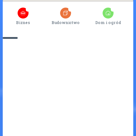
4
25
7
Biznes
Budownictwo
Dom i ogród