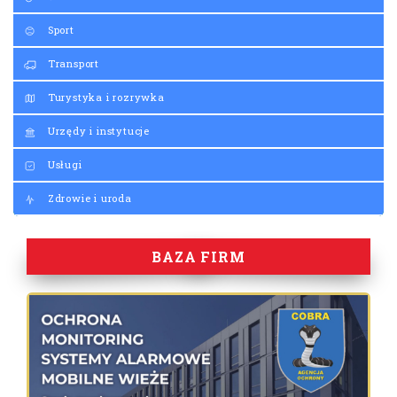
Sport
Transport
Turystyka i rozrywka
Urzędy i instytucje
Usługi
Zdrowie i uroda
BAZA FIRM
Y
Ż
N
A
R
B
R
E
D
I
L