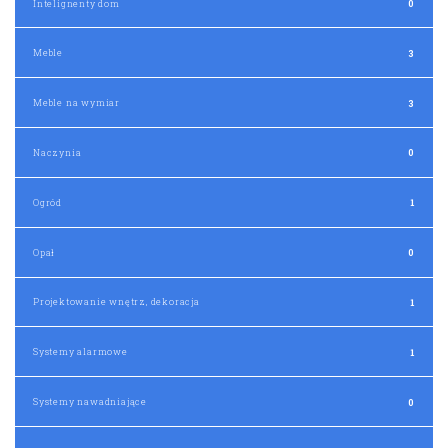
Intelignenty dom
0
Meble
3
Meble na wymiar
3
Naczynia
0
Ogród
1
Opał
0
Projektowanie wnętrz, dekoracja
1
Systemy alarmowe
1
Systemy nawadniające
0