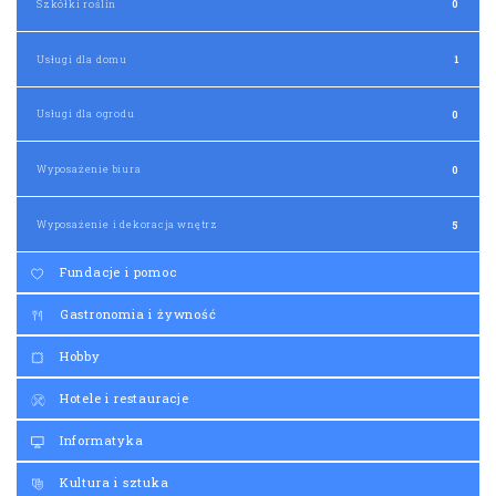
Szkółki roślin
0
Usługi dla domu
1
Usługi dla ogrodu
0
Wyposażenie biura
0
Wyposażenie i dekoracja wnętrz
5
Fundacje i pomoc
Gastronomia i żywność
Hobby
Hotele i restauracje
Informatyka
Kultura i sztuka