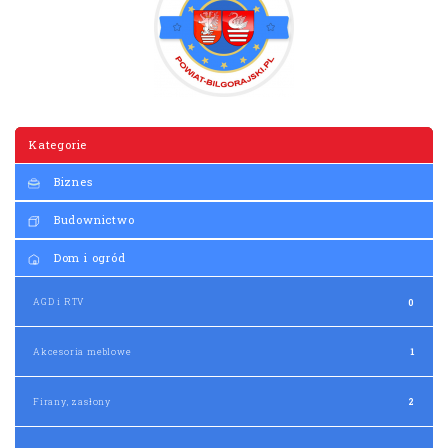
Kategorie
Biznes
Budownictwo
Dom i ogród
AGD i RTV
0
Akcesoria meblowe
1
Firany, zasłony
2