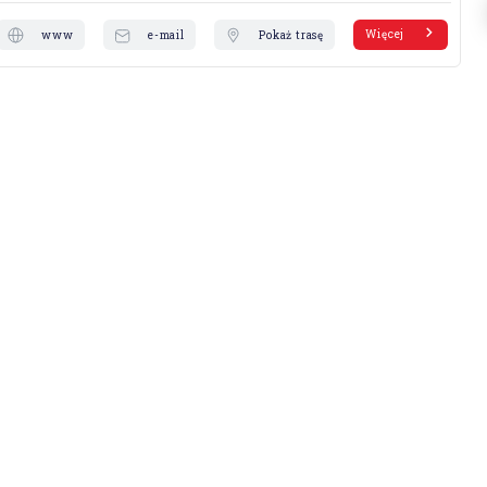
Więcej
www
e-mail
Pokaż trasę