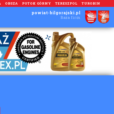
A
OBSZA
POTOK GÓRNY
TERESZPOL
TUROBIN
powiat-bilgorajski.pl
Baza firm