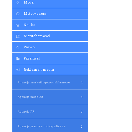
Moda
Motoryzacja
Nauka
Nieruchomości
Prawo
Przemysł
Reklama i media
Agencje marketingowo-reklamowe
1
Agencje modelek
0
Agencje PR
0
Agencje prasowe i fotograficzne
0