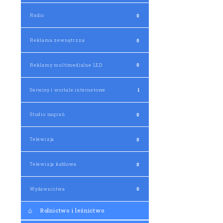
Radio
0
Reklama zewnętrzna
0
Reklamy multimedialne LED
0
Serwisy i wortale internetowe
1
Studio nagrań
0
Telewizja
0
Telewizja kablowa
0
Wydawnictwa
0
Rolnictwo i leśnictwo