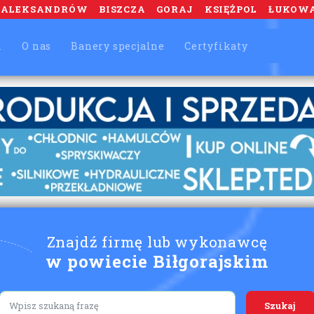
ALEKSANDRÓW
BISZCZA
GORAJ
KSIĘŻPOL
ŁUKOW
m
O nas
Banery specjalne
Certyfikaty
Znajdź firmę lub wykonawcę
w powiecie Biłgorajskim
Lorem ipsum