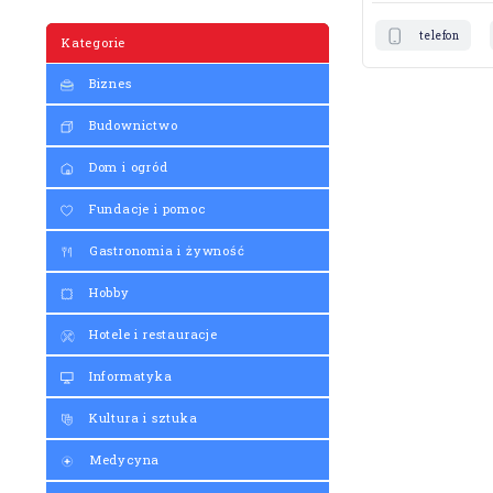
telefon
Kategorie
Biznes
Budownictwo
Dom i ogród
Fundacje i pomoc
Gastronomia i żywność
Hobby
Hotele i restauracje
Informatyka
Kultura i sztuka
Medycyna