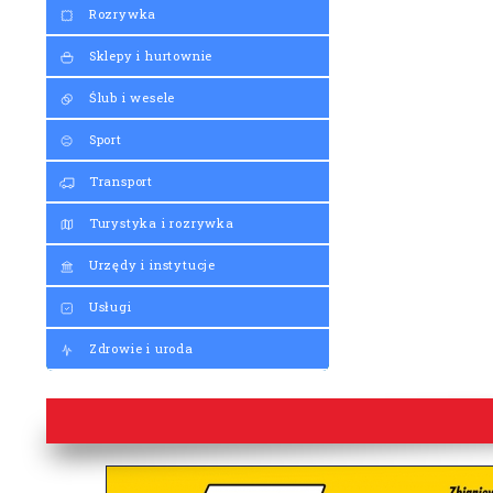
Rozrywka
Sklepy i hurtownie
Ślub i wesele
Sport
Transport
Turystyka i rozrywka
Urzędy i instytucje
Usługi
Zdrowie i uroda