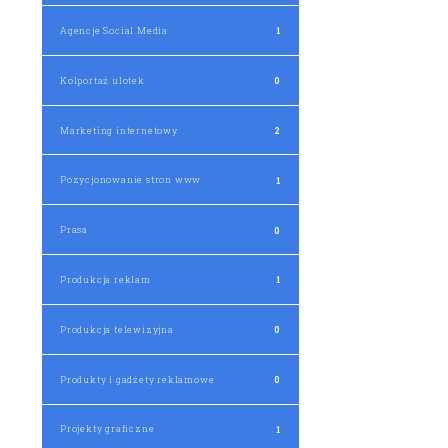
Agencje Social Media
1
Kolportaż ulotek
0
Marketing internetowy
2
Pozycjonowanie stron www
1
Prasa
0
Produkcja reklam
1
Produkcja telewizyjna
0
Produkty i gadżety reklamowe
0
Projekty graficzne
1