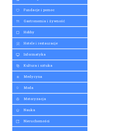
Fundacje i pomoc
Gastronomia i żywność
Hobby
Hotele i restauracje
Informatyka
Kultura i sztuka
Medycyna
Moda
Motoryzacja
Nauka
Nieruchomości