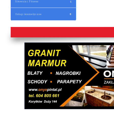
Siłownia i Fitness
1
Usługi kosmetyczne
0