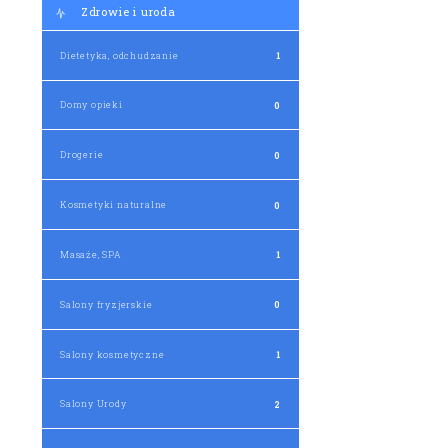
Zdrowie i uroda
Dietetyka, odchudzanie
1
Domy opieki
0
Drogerie
0
Kosmetyki naturalne
0
Masaże, SPA
1
Salony fryzjerskie
0
Salony kosmetyczne
1
Salony Urody
2