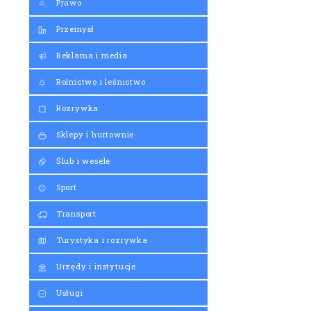
Prawo
Przemysł
Reklama i media
Rolnictwo i leśnictwo
Rozrywka
Sklepy i hurtownie
Ślub i wesele
Sport
Transport
Turystyka i rozrywka
Urzędy i instytucje
Usługi