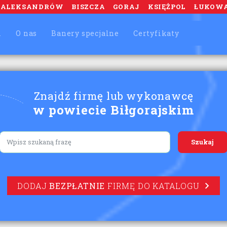
ALEKSANDRÓW
BISZCZA
GORAJ
KSIĘŻPOL
ŁUKOW
m
O nas
Banery specjalne
Certyfikaty
Znajdź firmę lub wykonawcę
w powiecie Biłgorajskim
Lorem ipsum
DODAJ
BEZPŁATNIE
FIRMĘ DO KATALOGU