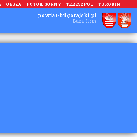
A
OBSZA
POTOK GÓRNY
TERESZPOL
TUROBIN
powiat-bilgorajski.pl
Baza firm