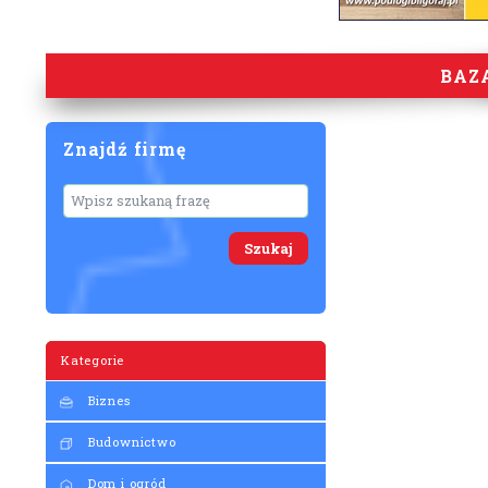
BAZ
Znajdź firmę
Wyszukaj
Kategorie
Biznes
Budownictwo
Dom i ogród