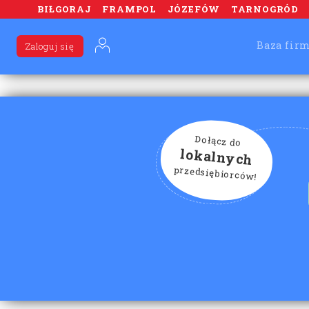
BIŁGORAJ
FRAMPOL
JÓZEFÓW
TARNOGRÓD
Baza fir
Zaloguj się
Dołącz do
lokalnych
przedsiębiorców!