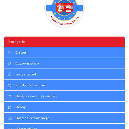
Kategorie
Biznes
Budownictwo
Dom i ogród
Fundacje i pomoc
Gastronomia i żywność
Hobby
Hotele i restauracje
Informatyka