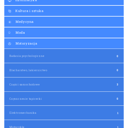
Kultura i sztuka
Medycyna
Moda
Motoryzacja
Badania psychologiczne
0
Blacharstwo, lakiernictwo
0
Części samochodowe
3
Czyszczenie tapicerki
0
Elektromechanika
1
Motocykle
1