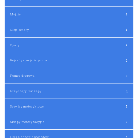
Myjnie
3
Oleje, smary
7
Opony
2
Pojazdy specjalistyczne
0
Pomoc drogowa
3
Przyczepy, naczepy
1
Serwisy motocyklowe
2
Sklepy motoryzacyjne
3
Ubezpieczenia pojazdów
0