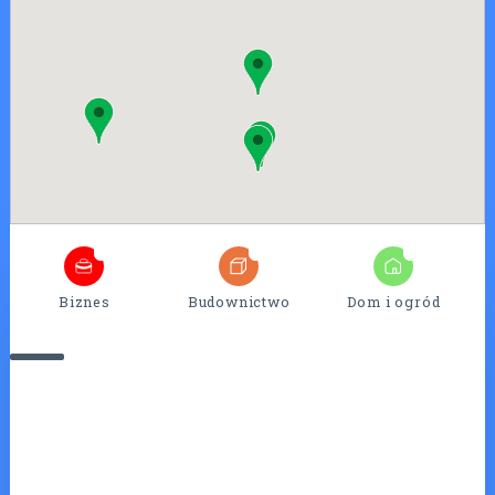
4
25
7
Biznes
Budownictwo
Dom i ogród