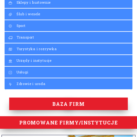
Sklepy i hurtownie
Ślub i wesele
Sport
Transport
Turystyka i rozrywka
Urzędy i instytucje
Usługi
Zdrowie i uroda
BAZA FIRM
PROMOWANE FIRMY/INSTYTUCJE