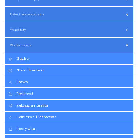
Usługi motoryzacyjne
4
Warsztaty
6
Wulkanizacja
4
Nauka
Nieruchomości
Prawo
Przemysł
Reklama i media
Rolnictwo i leśnictwo
Rozrywka