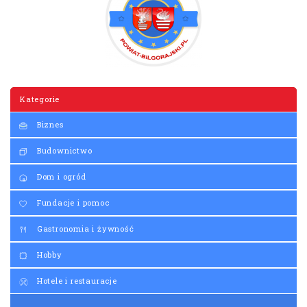
Kategorie
Biznes
Budownictwo
Dom i ogród
Fundacje i pomoc
Gastronomia i żywność
Hobby
Hotele i restauracje