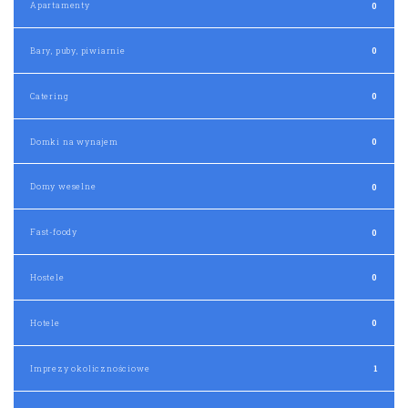
Apartamenty
0
Bary, puby, piwiarnie
0
Catering
0
Domki na wynajem
0
Domy weselne
0
Fast-foody
0
Hostele
0
Hotele
0
Imprezy okolicznościowe
1