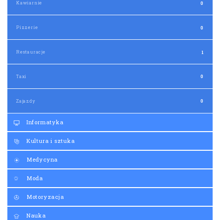
Kawiarnie
0
Pizzerie
0
Restauracje
1
Taxi
0
Zajazdy
0
Informatyka
Kultura i sztuka
Medycyna
Moda
Motoryzacja
Nauka