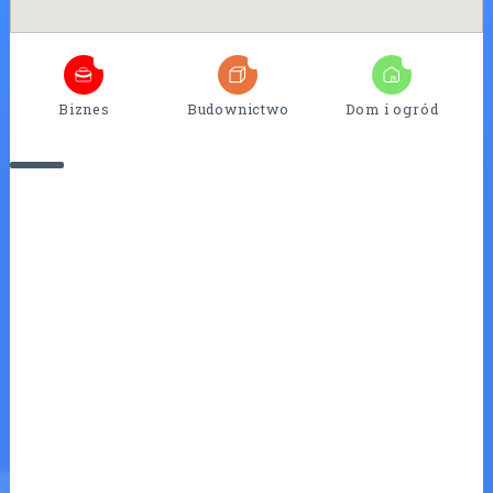
4
25
7
Biznes
Budownictwo
Dom i ogród