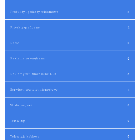
Produkty i gadżety reklamowe
0
Projekty graficzne
1
Radio
0
Reklama zewnętrzna
0
Reklamy multimedialne LED
0
Serwisy i wortale internetowe
1
Studio nagrań
0
Telewizja
0
Telewizja kablowa
0