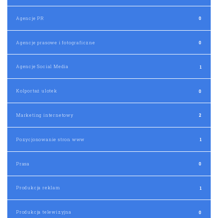
Agencje PR
0
Agencje prasowe i fotograficzne
0
Agencje Social Media
1
Kolportaż ulotek
0
Marketing internetowy
2
Pozycjonowanie stron www
1
Prasa
0
Produkcja reklam
1
Produkcja telewizyjna
0