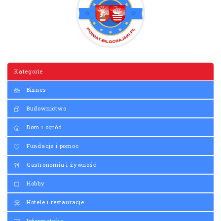
Kategorie
Biznes
Budownictwo
Dom i ogród
Fundacje i pomoc
Gastronomia i żywność
Hobby
Hotele i restauracje
Informatyka