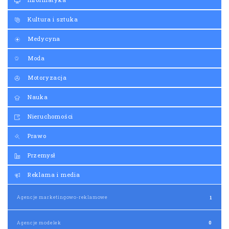
Kultura i sztuka
Medycyna
Moda
Motoryzacja
Nauka
Nieruchomości
Prawo
Przemysł
Reklama i media
Agencje marketingowo-reklamowe
1
Agencje modelek
0