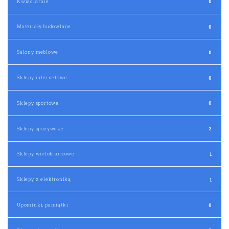
Kwiaciarnie
0
Materiały budowlane
0
Salony meblowe
0
Sklepy internetowe
0
Sklepy sportowe
0
Sklepy spożywcze
2
Sklepy wielobranżowe
1
Sklepy z elektroniką
1
Upominki, pamiątki
0