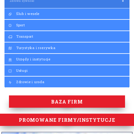
Zdrowa żywność
0
Ślub i wesele
Sport
Transport
Turystyka i rozrywka
Urzędy i instytucje
Usługi
Zdrowie i uroda
BAZA FIRM
PROMOWANE FIRMY/INSTYTUCJE