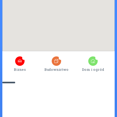
4
25
7
Biznes
Budownictwo
Dom i ogród