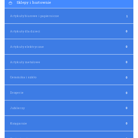
Sklepy i hurtownie
Artykuły biurowe i papiernicze
1
Artykuły dla dzieci
0
Artykuły elektryczne
0
Artykuły metalowe
0
Ceramika i szkło
0
Drogerie
0
Jubilerzy
0
Księgarnie
0