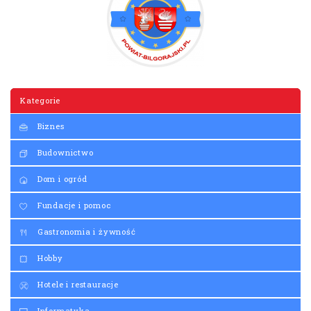
Kategorie
Biznes
Budownictwo
Dom i ogród
Fundacje i pomoc
Gastronomia i żywność
Hobby
Hotele i restauracje
Informatyka